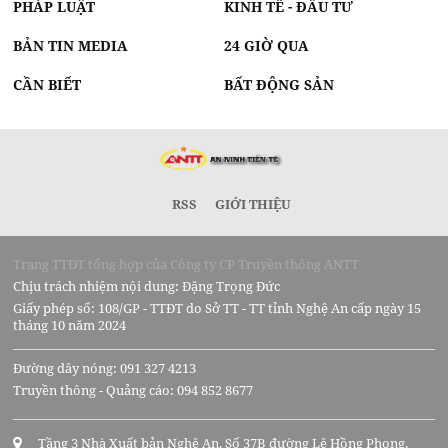
PHÁP LUẬT
KINH TẾ - ĐẦU TƯ
BẢN TIN MEDIA
24 GIỜ QUA
CẦN BIẾT
BẤT ĐỘNG SẢN
RSS
GIỚI THIỆU
Trang TTĐT tổng hợp của Công ty CP Truyền thông ANTT
Chịu trách nhiệm nội dung: Đặng Trọng Đức
Giấy phép số: 108/GP - TTĐT do Sở TT - TT tỉnh Nghệ An cấp ngày 15
tháng 10 năm 2024
Đường dây nóng: 091 327 4213
Truyền thông - Quảng cáo: 094 852 8677
Tầng 3 Nhà Xuất bản Nghệ An, Số 37B đường Lê Hồng Phong,