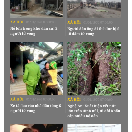
XÃ HỘI
01/01/1970 07:00:00
XÃ HỘI
01/01/1970 07:00:00
Nổ lớn trong khu dân cư, 2
Người đàn ông đi thể dục bị ô
người tử vong
tô đâm tử vong
XÃ HỘI
01/01/1970 07:00:00
XÃ HỘI
01/01/1970 07:00:00
Xe tải lao vào nhà dân tông 6
Nghệ An: Xuất hiện vết nứt
người tử vong
lớn trên đỉnh núi, di dời khẩn
cấp nhiều hộ dân