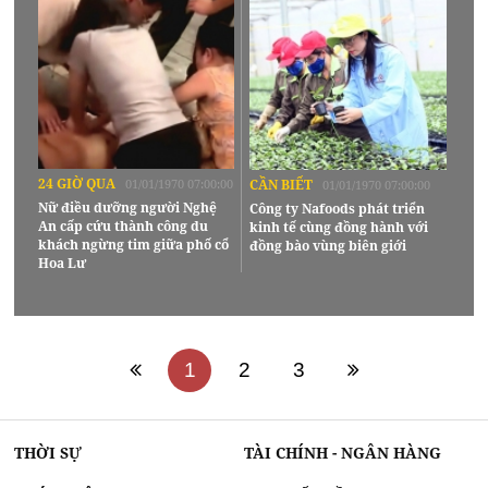
24 GIỜ QUA
01/01/1970 07:00:00
CẦN BIẾT
01/01/1970 07:00:00
Nữ điều dưỡng người Nghệ
Công ty Nafoods phát triển
An cấp cứu thành công du
kinh tế cùng đồng hành với
khách ngừng tim giữa phố cổ
đồng bào vùng biên giới
Hoa Lư
1
2
3
THỜI SỰ
TÀI CHÍNH - NGÂN HÀNG