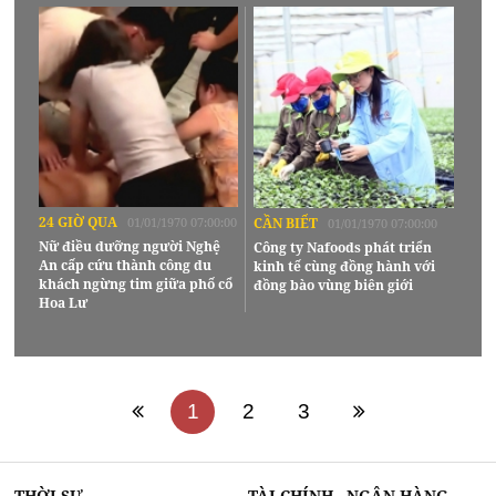
24 GIỜ QUA
01/01/1970 07:00:00
CẦN BIẾT
01/01/1970 07:00:00
Nữ điều dưỡng người Nghệ
Công ty Nafoods phát triển
An cấp cứu thành công du
kinh tế cùng đồng hành với
khách ngừng tim giữa phố cổ
đồng bào vùng biên giới
Hoa Lư
1
2
3
THỜI SỰ
TÀI CHÍNH - NGÂN HÀNG