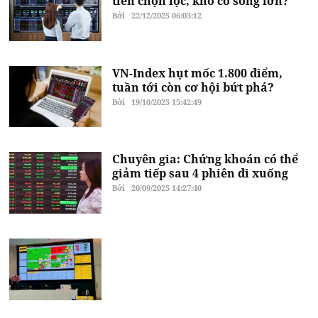
tiền chọn lọc, khó có sóng lớn?
Bởi
22/12/2025 06:03:12
VN-Index hụt mốc 1.800 điểm,
tuần tới còn cơ hội bứt phá?
Bởi
19/10/2025 15:42:49
Chuyên gia: Chứng khoán có thể
giảm tiếp sau 4 phiên đi xuống
Bởi
20/09/2025 14:27:40