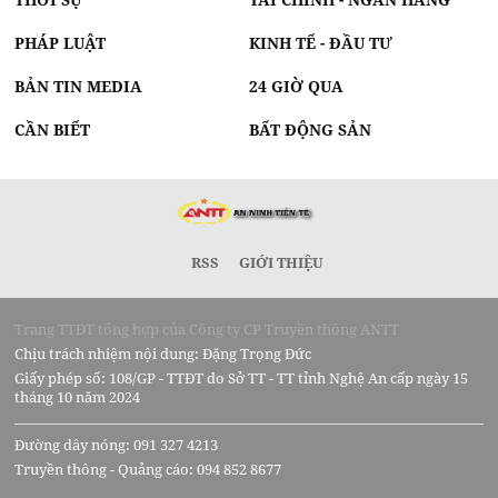
PHÁP LUẬT
KINH TẾ - ĐẦU TƯ
BẢN TIN MEDIA
24 GIỜ QUA
CẦN BIẾT
BẤT ĐỘNG SẢN
RSS
GIỚI THIỆU
Trang TTĐT tổng hợp của Công ty CP Truyền thông ANTT
Chịu trách nhiệm nội dung: Đặng Trọng Đức
Giấy phép số: 108/GP - TTĐT do Sở TT - TT tỉnh Nghệ An cấp ngày 15
tháng 10 năm 2024
Đường dây nóng: 091 327 4213
Truyền thông - Quảng cáo: 094 852 8677