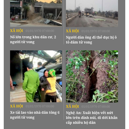
XÃ HỘI
01/01/1970 07:00:00
XÃ HỘI
01/01/1970 07:00:00
Nổ lớn trong khu dân cư, 2
Người đàn ông đi thể dục bị ô
người tử vong
tô đâm tử vong
XÃ HỘI
01/01/1970 07:00:00
XÃ HỘI
01/01/1970 07:00:00
Xe tải lao vào nhà dân tông 6
Nghệ An: Xuất hiện vết nứt
người tử vong
lớn trên đỉnh núi, di dời khẩn
cấp nhiều hộ dân