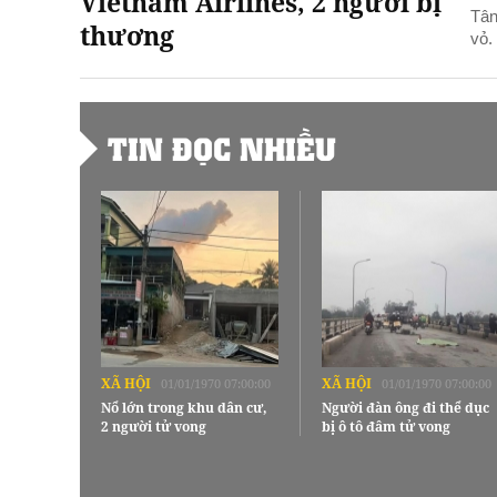
Vietnam Airlines, 2 người bị
Tân
thương
vỏ.
TIN ĐỌC NHIỀU
XÃ HỘI
XÃ HỘI
01/01/1970 07:00:00
01/01/1970 07:00:00
Nổ lớn trong khu dân cư,
Người đàn ông đi thể dục
2 người tử vong
bị ô tô đâm tử vong