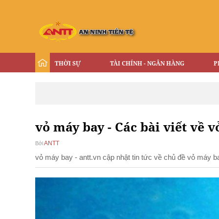
THỜI SỰ
TÀI CHÍNH - NGÂN HÀNG
P
vỏ máy bay - Các bài viết về vo
ANTT
Bởi
vỏ máy bay - antt.vn cập nhật tin tức về chủ đề vỏ máy