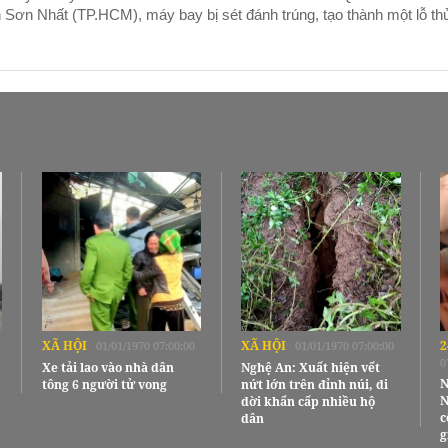
 Sơn Nhất (TP.HCM), máy bay bị sét đánh trúng, tạo thành một lỗ th
XÃ HỘI
XÃ HỘI
2
01/01/1970 07:00:00
01/01/1970 07:00:00
0
Xe tải lao vào nhà dân
Nghệ An: Xuất hiện vết
N
tông 6 người tử vong
nứt lớn trên đỉnh núi, di
N
dời khẩn cấp nhiều hộ
c
dân
g