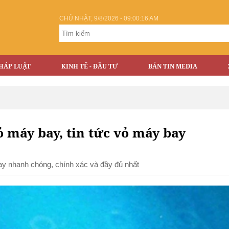
CHỦ NHẬT, 9/8/2026 - 09:00:17 AM
HÁP LUẬT
KINH TẾ - ĐẦU TƯ
BẢN TIN MEDIA
̉ máy bay, tin tức vỏ máy bay
 bay nhanh chóng, chính xác và đầy đủ nhất