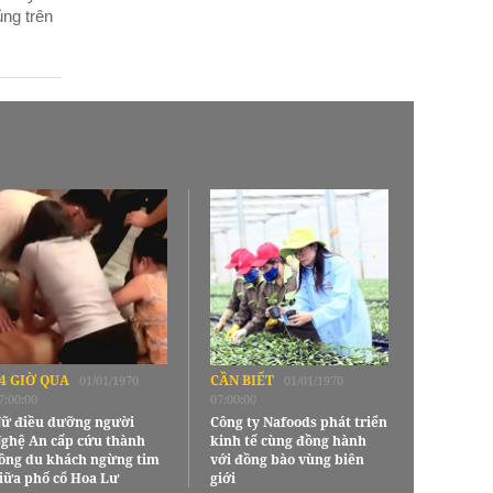
ủng trên
4 GIỜ QUA
CẦN BIẾT
01/01/1970
01/01/1970
7:00:00
07:00:00
ữ điều dưỡng người
Công ty Nafoods phát triển
ghệ An cấp cứu thành
kinh tế cùng đồng hành
ông du khách ngừng tim
với đồng bào vùng biên
iữa phố cổ Hoa Lư
giới