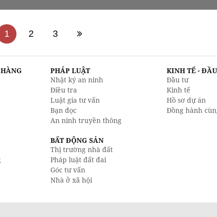
1
2
3
N HÀNG
PHÁP LUẬT
KINH TẾ - ĐẦ
Nhật ký an ninh
Đầu tư
Điều tra
Kinh tế
Luật gia tư vấn
Hồ sơ dự án
Bạn đọc
Đồng hành cùn
An ninh truyền thông
BẤT ĐỘNG SẢN
Thị trường nhà đất
g
Pháp luật đất đai
Góc tư vấn
Nhà ở xã hội