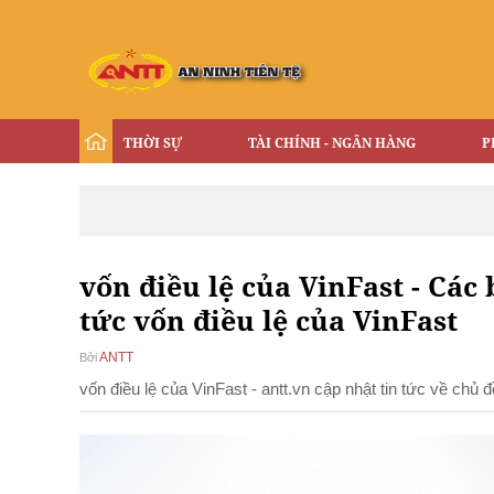
THỜI SỰ
TÀI CHÍNH - NGÂN HÀNG
P
vốn điều lệ của VinFast - Các 
tức vốn điều lệ của VinFast
ANTT
Bởi
vốn điều lệ của VinFast - antt.vn cập nhật tin tức về chủ