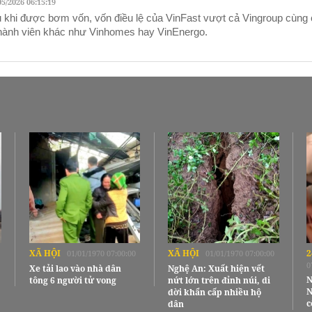
05/2026 06:15:19
 khi được bơm vốn, vốn điều lệ của VinFast vượt cả Vingroup cùng
thành viên khác như Vinhomes hay VinEnergo.
XÃ HỘI
XÃ HỘI
2
01/01/1970 07:00:00
01/01/1970 07:00:00
0
Xe tải lao vào nhà dân
Nghệ An: Xuất hiện vết
N
tông 6 người tử vong
nứt lớn trên đỉnh núi, di
N
dời khẩn cấp nhiều hộ
c
dân