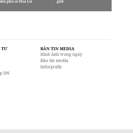
iữa phố cổ Hoa Lư
giới
U TƯ
BẢN TIN MEDIA
Hình ảnh trong ngày
Bản tin media
Inforgrafic
g DN