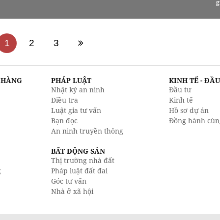
g
1
2
3
N HÀNG
PHÁP LUẬT
KINH TẾ - ĐẦ
Nhật ký an ninh
Đầu tư
Điều tra
Kinh tế
Luật gia tư vấn
Hồ sơ dự án
Bạn đọc
Đồng hành cùn
An ninh truyền thông
BẤT ĐỘNG SẢN
Thị trường nhà đất
g
Pháp luật đất đai
Góc tư vấn
Nhà ở xã hội