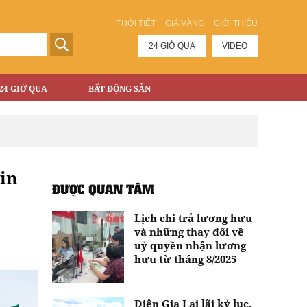
THỜI TIẾT
GIÁ VÀNG
GIỚI THIỆU
24 GIỜ QUA
VIDEO
24 GIỜ QUA
BẤT ĐỘNG SẢN
tin
ĐƯỢC QUAN TÂM
Lịch chi trả lương hưu
và những thay đổi về
uỷ quyền nhận lương
hưu từ tháng 8/2025
Điện Gia Lai lãi kỷ lục,