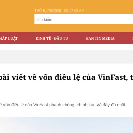
THỨ 6, 7/8/2026 - 02:17:08 AM
HÁP LUẬT
KINH TẾ - ĐẦU TƯ
BẢN TIN MEDIA
bài viết về vốn điều lệ của VinFast, 
 đề vốn điều lệ của VinFast nhanh chóng, chính xác và đầy đủ nhất