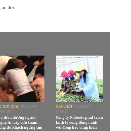
 các đơn
4 GIỜ QUA
CẦN BIẾT
01/01/1970
01/01/1970
7:00:00
07:00:00
ữ điều dưỡng người
Công ty Nafoods phát triển
ghệ An cấp cứu thành
kinh tế cùng đồng hành
ông du khách ngừng tim
với đồng bào vùng biên