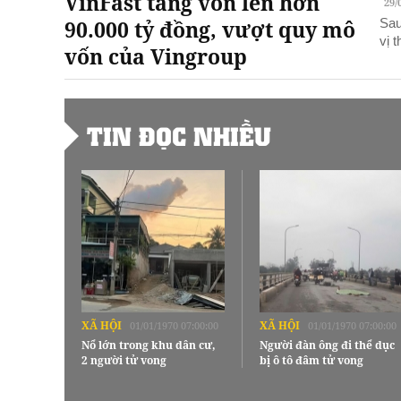
VinFast tăng vốn lên hơn
29/
90.000 tỷ đồng, vượt quy mô
Sau
vị 
vốn của Vingroup
TIN ĐỌC NHIỀU
XÃ HỘI
XÃ HỘI
01/01/1970 07:00:00
01/01/1970 07:00:00
Nổ lớn trong khu dân cư,
Người đàn ông đi thể dục
2 người tử vong
bị ô tô đâm tử vong