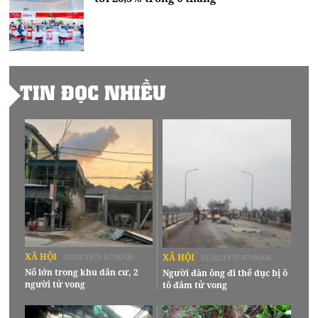
TIN ĐỌC NHIỀU
XÃ HỘI
01/01/1970 07:00:00
XÃ HỘI
01/01/1970 07:00:00
Nổ lớn trong khu dân cư, 2
Người đàn ông đi thể dục bị ô
người tử vong
tô đâm tử vong