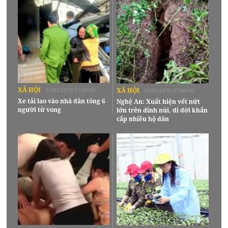
XÃ HỘI
01/01/1970 07:00:00
XÃ HỘI
01/01/1970 07:00:00
Xe tải lao vào nhà dân tông 6
Nghệ An: Xuất hiện vết nứt
người tử vong
lớn trên đỉnh núi, di dời khẩn
cấp nhiều hộ dân