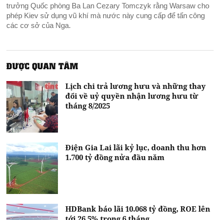
trưởng Quốc phòng Ba Lan Cezary Tomczyk rằng Warsaw cho
phép Kiev sử dụng vũ khí mà nước này cung cấp để tấn công
các cơ sở của Nga.
ĐƯỢC QUAN TÂM
Lịch chi trả lương hưu và những thay
đổi về uỷ quyền nhận lương hưu từ
tháng 8/2025
Điện Gia Lai lãi kỷ lục, doanh thu hơn
1.700 tỷ đồng nửa đầu năm
HDBank báo lãi 10.068 tỷ đồng, ROE lên
tới 26,5% trong 6 tháng