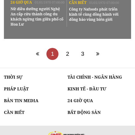
24 GIỜ QUA
01/01/1970 07:00:00
CẦN BIẾT
01/01/1970 07:00:00
Nữ điều dưỡng người Nghệ
Công ty Nafoods phát triển
An cấp cứu thành công du
kinh tế cùng đồng hành với
khách ngừng tim giữa phố cổ
đồng bào vùng biên giới
Hoa Lư
1
2
3
THỜI SỰ
TÀI CHÍNH - NGÂN HÀNG
PHÁP LUẬT
KINH TẾ - ĐẦU TƯ
BẢN TIN MEDIA
24 GIỜ QUA
CẦN BIẾT
BẤT ĐỘNG SẢN