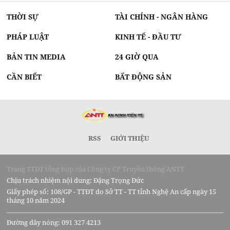
THỜI SỰ
TÀI CHÍNH - NGÂN HÀNG
PHÁP LUẬT
KINH TẾ - ĐẦU TƯ
BẢN TIN MEDIA
24 GIỜ QUA
CẦN BIẾT
BẤT ĐỘNG SẢN
RSS
GIỚI THIỆU
Trang TTĐT tổng hợp của Công ty CP Truyền thông ANTT
Chịu trách nhiệm nội dung: Đặng Trọng Đức
Giấy phép số: 108/GP - TTĐT do Sở TT - TT tỉnh Nghệ An cấp ngày 15
tháng 10 năm 2024
Đường dây nóng: 091 327 4213