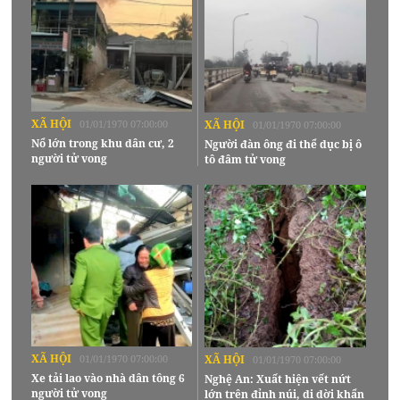
XÃ HỘI
01/01/1970 07:00:00
XÃ HỘI
01/01/1970 07:00:00
Nổ lớn trong khu dân cư, 2
Người đàn ông đi thể dục bị ô
người tử vong
tô đâm tử vong
XÃ HỘI
01/01/1970 07:00:00
XÃ HỘI
01/01/1970 07:00:00
Xe tải lao vào nhà dân tông 6
Nghệ An: Xuất hiện vết nứt
người tử vong
lớn trên đỉnh núi, di dời khẩn