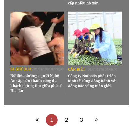
cấp nhiều hộ dân
24 GIỜ QUA
01/01/1970 07:00:00
CẦN BIẾT
01/01/1970 07:00:00
Nữ điều dưỡng người Nghệ
Công ty Nafoods phát triển
An cấp cứu thành công du
kinh tế cùng đồng hành với
khách ngừng tim giữa phố cổ
đồng bào vùng biên giới
Hoa Lư
1
2
3