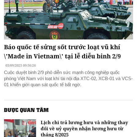
Báo quốc tế sửng sốt trước loạt vũ khí
\'Made in Vietnam\' tại lễ diễu binh 2/9
03/09/2025 09:56:26
Cuộc duyệt binh 2/9 phô diễn sức mạnh công nghiệp quốc
phòng Việt Nam với loạt khí tài nội địa XTC-02, XCB-01 và VCS-
01 khiến giới quan sát quốc tế bất ngờ.
ĐƯỢC QUAN TÂM
Lịch chi trả lương hưu và những thay
đổi về uỷ quyền nhận lương hưu từ
tháng 8/2025