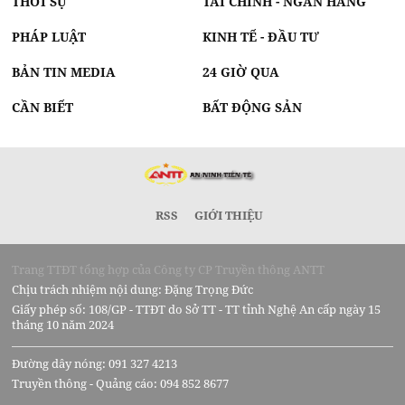
THỜI SỰ
TÀI CHÍNH - NGÂN HÀNG
PHÁP LUẬT
KINH TẾ - ĐẦU TƯ
BẢN TIN MEDIA
24 GIỜ QUA
CẦN BIẾT
BẤT ĐỘNG SẢN
RSS
GIỚI THIỆU
Trang TTĐT tổng hợp của Công ty CP Truyền thông ANTT
Chịu trách nhiệm nội dung: Đặng Trọng Đức
Giấy phép số: 108/GP - TTĐT do Sở TT - TT tỉnh Nghệ An cấp ngày 15
tháng 10 năm 2024
Đường dây nóng: 091 327 4213
Truyền thông - Quảng cáo: 094 852 8677