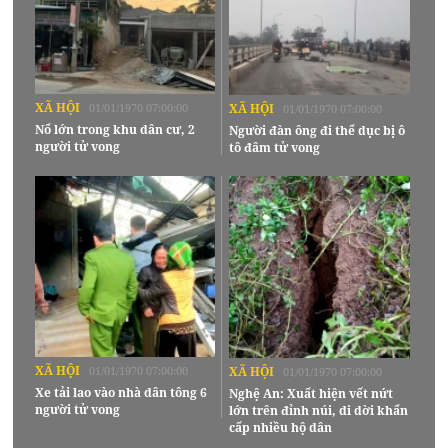
XÃ HỘI
01/01/1970 07:00:00
XÃ HỘI
01/01/1970 07:00:00
Nổ lớn trong khu dân cư, 2
Người đàn ông đi thể dục bị ô
người tử vong
tô đâm tử vong
XÃ HỘI
01/01/1970 07:00:00
XÃ HỘI
01/01/1970 07:00:00
Xe tải lao vào nhà dân tông 6
Nghệ An: Xuất hiện vết nứt
người tử vong
lớn trên đỉnh núi, di dời khẩn
cấp nhiều hộ dân