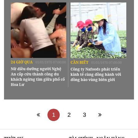
24 GIỜ QUA
01/01/1970 07:00:00
CẦN BIẾT
01/01/1970 07:00:00
Nữ điều dưỡng người Nghệ
Công ty Nafoods phát triển
An cấp cứu thành công du
kinh tế cùng đồng hành với
khách ngừng tim giữa phố cổ
đồng bào vùng biên giới
Hoa Lư
1
2
3