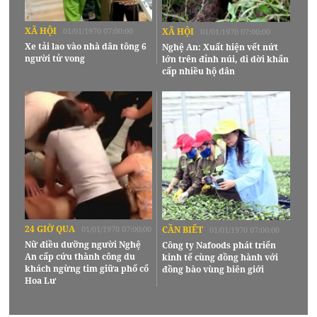
XÃ HỘI
01/01/1970 07:00:00
XÃ HỘI
01/01/1970 07:00:00
Xe tải lao vào nhà dân tông 6
Nghệ An: Xuất hiện vết nứt
người tử vong
lớn trên đỉnh núi, di dời khẩn
cấp nhiều hộ dân
24 GIỜ QUA
01/01/1970 07:00:00
CẦN BIẾT
01/01/1970 07:00:00
Nữ điều dưỡng người Nghệ
Công ty Nafoods phát triển
An cấp cứu thành công du
kinh tế cùng đồng hành với
khách ngừng tim giữa phố cổ
đồng bào vùng biên giới
Hoa Lư