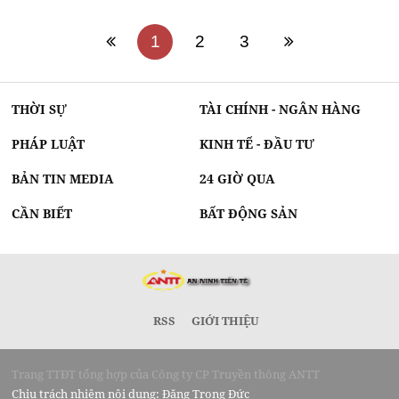
1
2
3
THỜI SỰ
TÀI CHÍNH - NGÂN HÀNG
PHÁP LUẬT
KINH TẾ - ĐẦU TƯ
BẢN TIN MEDIA
24 GIỜ QUA
CẦN BIẾT
BẤT ĐỘNG SẢN
RSS
GIỚI THIỆU
Trang TTĐT tổng hợp của Công ty CP Truyền thông ANTT
Chịu trách nhiệm nội dung: Đặng Trọng Đức