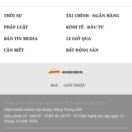
THỜI SỰ
TÀI CHÍNH - NGÂN HÀNG
PHÁP LUẬT
KINH TẾ - ĐẦU TƯ
BẢN TIN MEDIA
24 GIỜ QUA
CẦN BIẾT
BẤT ĐỘNG SẢN
RSS
GIỚI THIỆU
Trang TTĐT tổng hợp của Công ty CP Truyền thông ANTT
Chịu trách nhiệm nội dung: Đặng Trọng Đức
Giấy phép số: 108/GP - TTĐT do Sở TT - TT tỉnh Nghệ An cấp ngày 15
tháng 10 năm 2024