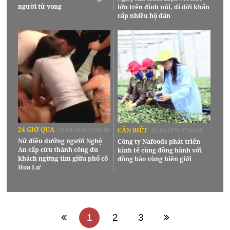
người tử vong
lớn trên đỉnh núi, di dời khẩn
cấp nhiều hộ dân
24 GIỜ QUA
01/01/1970 07:00:00
CẦN BIẾT
01/01/1970 07:00:00
Nữ điều dưỡng người Nghệ
Công ty Nafoods phát triển
An cấp cứu thành công du
kinh tế cùng đồng hành với
khách ngừng tim giữa phố cổ
đồng bào vùng biên giới
Hoa Lư
1
2
3