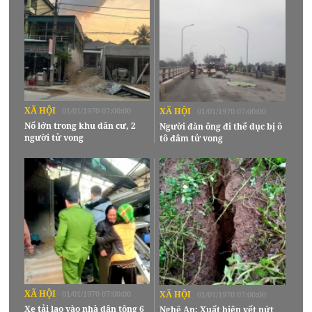
XÃ HỘI
01/01/1970 07:00:00
XÃ HỘI
01/01/1970 07:00:00
Nổ lớn trong khu dân cư, 2
Người đàn ông đi thể dục bị ô
người tử vong
tô đâm tử vong
XÃ HỘI
01/01/1970 07:00:00
XÃ HỘI
01/01/1970 07:00:00
Xe tải lao vào nhà dân tông 6
Nghệ An: Xuất hiện vết nứt