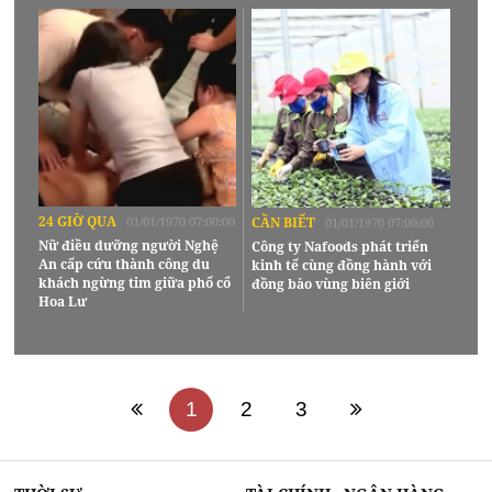
24 GIỜ QUA
01/01/1970 07:00:00
CẦN BIẾT
01/01/1970 07:00:00
Nữ điều dưỡng người Nghệ
Công ty Nafoods phát triển
An cấp cứu thành công du
kinh tế cùng đồng hành với
khách ngừng tim giữa phố cổ
đồng bào vùng biên giới
Hoa Lư
1
2
3