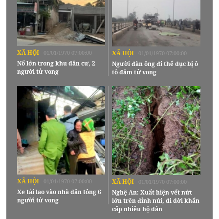
XÃ HỘI
01/01/1970 07:00:00
XÃ HỘI
01/01/1970 07:00:00
Nổ lớn trong khu dân cư, 2
Người đàn ông đi thể dục bị ô
người tử vong
tô đâm tử vong
XÃ HỘI
01/01/1970 07:00:00
XÃ HỘI
01/01/1970 07:00:00
Xe tải lao vào nhà dân tông 6
Nghệ An: Xuất hiện vết nứt
người tử vong
lớn trên đỉnh núi, di dời khẩn
cấp nhiều hộ dân