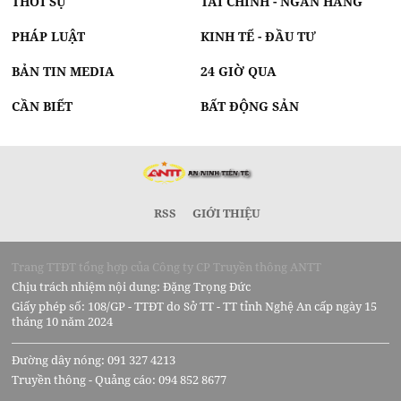
THỜI SỰ
TÀI CHÍNH - NGÂN HÀNG
PHÁP LUẬT
KINH TẾ - ĐẦU TƯ
BẢN TIN MEDIA
24 GIỜ QUA
CẦN BIẾT
BẤT ĐỘNG SẢN
RSS
GIỚI THIỆU
Trang TTĐT tổng hợp của Công ty CP Truyền thông ANTT
Chịu trách nhiệm nội dung: Đặng Trọng Đức
Giấy phép số: 108/GP - TTĐT do Sở TT - TT tỉnh Nghệ An cấp ngày 15
tháng 10 năm 2024
Đường dây nóng: 091 327 4213
Truyền thông - Quảng cáo: 094 852 8677