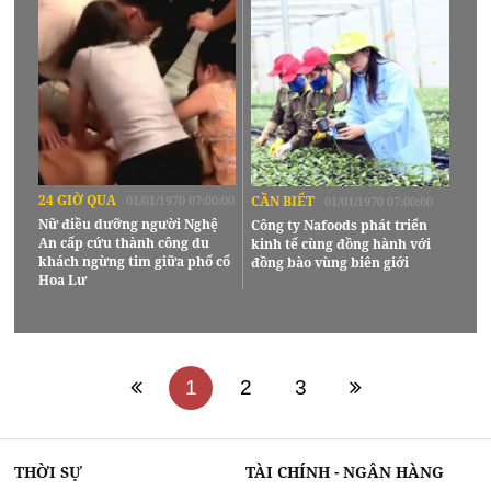
24 GIỜ QUA
01/01/1970 07:00:00
CẦN BIẾT
01/01/1970 07:00:00
Nữ điều dưỡng người Nghệ
Công ty Nafoods phát triển
An cấp cứu thành công du
kinh tế cùng đồng hành với
khách ngừng tim giữa phố cổ
đồng bào vùng biên giới
Hoa Lư
1
2
3
THỜI SỰ
TÀI CHÍNH - NGÂN HÀNG