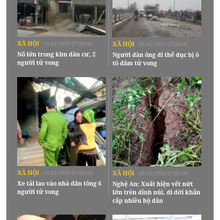
XÃ HỘI
01/01/1970 07:00:00
XÃ HỘI
01/01/1970 07:00:00
Nổ lớn trong khu dân cư, 2
Người đàn ông đi thể dục bị ô
người tử vong
tô đâm tử vong
XÃ HỘI
01/01/1970 07:00:00
XÃ HỘI
01/01/1970 07:00:00
Xe tải lao vào nhà dân tông 6
Nghệ An: Xuất hiện vết nứt
người tử vong
lớn trên đỉnh núi, di dời khẩn
cấp nhiều hộ dân