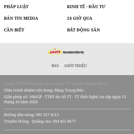
PHÁP LUẬT
KINH TẾ - ĐẦU TƯ
BẢN TIN MEDIA
24 GIỜ QUA
CẦN BIẾT
BẤT ĐỘNG SẢN
RSS
GIỚI THIỆU
Trang TTĐT tổng hợp của Công ty CP Truyền thông ANTT
Chịu trách nhiệm nội dung: Đặng Trọng Đức
Giấy phép số: 108/GP - TTĐT do Sở TT - TT tỉnh Nghệ An cấp ngày 15
tháng 10 năm 2024
Đường dây nóng: 091 327 4213
Truyền thông - Quảng cáo: 094 852 8677