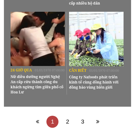
cấp nhiều hộ dân
24 GIỜ QUA
01/01/1970 07:00:00
CẦN BIẾT
01/01/1970 07:00:00
Nữ điều dưỡng người Nghệ
Công ty Nafoods phát triển
An cấp cứu thành công du
kinh tế cùng đồng hành với
khách ngừng tim giữa phố cổ
đồng bào vùng biên giới
Hoa Lư
1
2
3