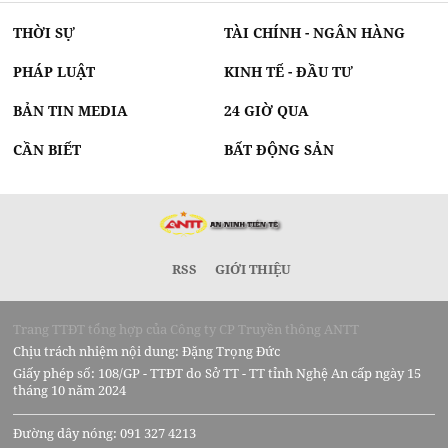
THỜI SỰ
TÀI CHÍNH - NGÂN HÀNG
PHÁP LUẬT
KINH TẾ - ĐẦU TƯ
BẢN TIN MEDIA
24 GIỜ QUA
CẦN BIẾT
BẤT ĐỘNG SẢN
RSS
GIỚI THIỆU
Trang TTĐT tổng hợp của Công ty CP Truyền thông ANTT
Chịu trách nhiệm nội dung: Đặng Trọng Đức
Giấy phép số: 108/GP - TTĐT do Sở TT - TT tỉnh Nghệ An cấp ngày 15
tháng 10 năm 2024
Đường dây nóng: 091 327 4213