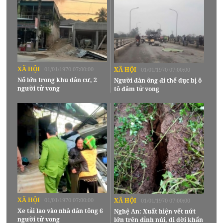
XÃ HỘI
01/01/1970 07:00:00
XÃ HỘI
01/01/1970 07:00:00
Nổ lớn trong khu dân cư, 2
Người đàn ông đi thể dục bị ô
người tử vong
tô đâm tử vong
XÃ HỘI
01/01/1970 07:00:00
XÃ HỘI
01/01/1970 07:00:00
Xe tải lao vào nhà dân tông 6
Nghệ An: Xuất hiện vết nứt
người tử vong
lớn trên đỉnh núi, di dời khẩn