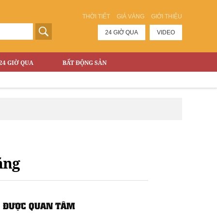
THỜI TIẾT
GIÁ VÀNG
GIỚI THIỆU
24 GIỜ QUA
VIDEO
24 GIỜ QUA
BẤT ĐỘNG SẢN
ăng
ĐƯỢC QUAN TÂM