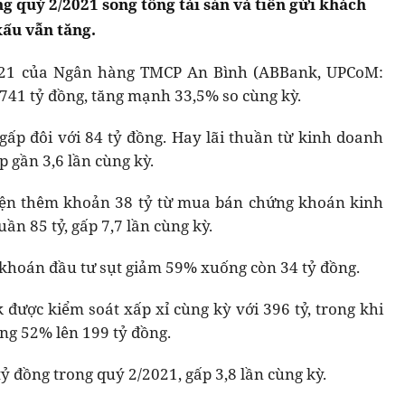
g quý 2/2021 song tổng tài sản và tiền gửi khách
xấu vẫn tăng.
2021 của Ngân hàng TMCP An Bình (ABBank, UPCoM:
 741 tỷ đồng, tăng mạnh 33,5% so cùng kỳ.
gấp đôi với 84 tỷ đồng. Hay lãi thuần từ kinh doanh
p gần 3,6 lần cùng kỳ.
iện thêm khoản 38 tỷ từ mua bán chứng khoán kinh
ần 85 tỷ, gấp 7,7 lần cùng kỳ.
 khoán đầu tư sụt giảm 59% xuống còn 34 tỷ đồng.
 được kiểm soát xấp xỉ cùng kỳ với 396 tỷ, trong khi
ăng 52% lên 199 tỷ đồng.
ỷ đồng trong quý 2/2021, gấp 3,8 lần cùng kỳ.