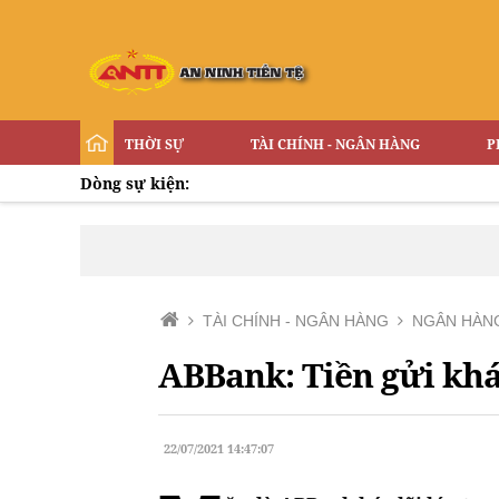
THỜI SỰ
TÀI CHÍNH - NGÂN HÀNG
P
Dòng sự kiện:
TÀI CHÍNH - NGÂN HÀNG
NGÂN HÀN
ABBank: Tiền gửi khá
22/07/2021 14:47:07