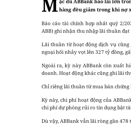
M
ặc dù ABBank báo lãi lớn tron
hàng đều giảm trong khi nợ 
Báo cáo tài chính hợp nhất quý 2/
ABB) ghi nhận thu nhập lãi thuần đạt
Lãi thuần từ hoạt động dịch vụ cũng 
ngoại hối nhảy vọt lên 327 tỷ đồng, gấ
Ngoài ra, kỳ này ABBank còn xuất h
doanh. Hoạt động khác cũng ghi lãi thu
Chỉ riêng lãi thuần từ mua bán chứng
Kỳ này, chi phí hoạt động của ABBank
chi phí dự phòng rủi ro tín dụng bật t
Dù vậy, ABBank vẫn lãi ròng gần 478 t