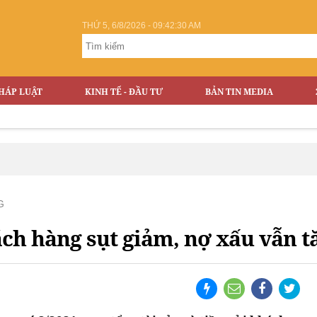
THỨ 5, 6/8/2026 - 09:42:31 AM
HÁP LUẬT
KINH TẾ - ĐẦU TƯ
BẢN TIN MEDIA
G
ch hàng sụt giảm, nợ xấu vẫn t