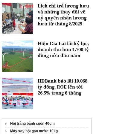
Lịch chi trả lương hưu
và những thay đổi về
uỷ quyền nhận lương
hưu từ tháng 8/2025
Điện Gia Lai lãi kỷ lục,
doanh thu hơn 1.700 tỷ
đồng nửa đầu năm
HDBank báo lãi 10.068
tỷ đồng, ROE lên tới
26,5% trong 6 tháng
Nồi tráng bánh cuốn 40cm
Máy xay bột gạo nước 10kg