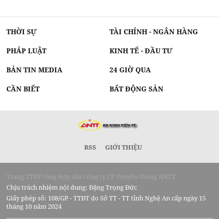
THỜI SỰ
TÀI CHÍNH - NGÂN HÀNG
PHÁP LUẬT
KINH TẾ - ĐẦU TƯ
BẢN TIN MEDIA
24 GIỜ QUA
CẦN BIẾT
BẤT ĐỘNG SẢN
RSS
GIỚI THIỆU
Trang TTĐT tổng hợp của Công ty CP Truyền thông ANTT
Chịu trách nhiệm nội dung: Đặng Trọng Đức
Giấy phép số: 108/GP - TTĐT do Sở TT - TT tỉnh Nghệ An cấp ngày 15
tháng 10 năm 2024