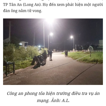
TP Tân An (Long An). Họ đến xem phát hiện một người
đàn ông nằm tử vong.
Công an phong tỏa hiện trường điều tra vụ án
mạng. Ảnh: A.L.