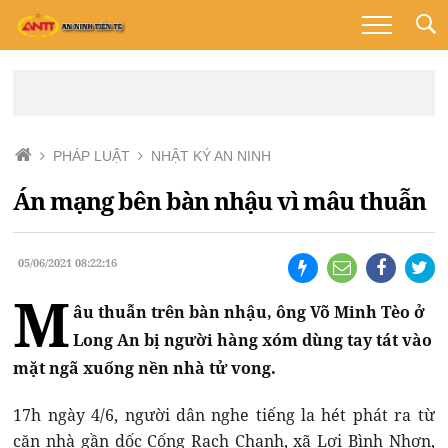
PHÁP LUẬT
NHẬT KÝ AN NINH
Án mạng bên bàn nhậu vì mâu thuẫn
05/06/2021 08:22:16
M
âu thuẫn trên bàn nhậu, ông Võ Minh Tèo ở
Long An bị người hàng xóm dùng tay tát vào
mặt ngã xuống nền nhà tử vong.
17h ngày 4/6, người dân nghe tiếng la hét phát ra từ
căn nhà gần dốc Cống Rạch Chanh, xã Lợi Bình Nhơn,