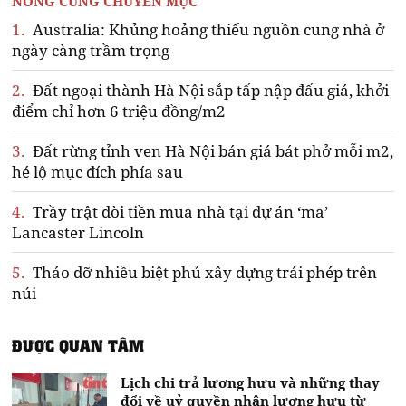
NÓNG CÙNG CHUYÊN MỤC
1.
Australia: Khủng hoảng thiếu nguồn cung nhà ở
ngày càng trầm trọng
2.
Đất ngoại thành Hà Nội sắp tấp nập đấu giá, khởi
điểm chỉ hơn 6 triệu đồng/m2
3.
Đất rừng tỉnh ven Hà Nội bán giá bát phở mỗi m2,
hé lộ mục đích phía sau
4.
Trầy trật đòi tiền mua nhà tại dự án ‘ma’
Lancaster Lincoln
5.
Tháo dỡ nhiều biệt phủ xây dựng trái phép trên
núi
ĐƯỢC QUAN TÂM
Lịch chi trả lương hưu và những thay
đổi về uỷ quyền nhận lương hưu từ