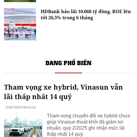
HDBank báo lãi 10.068 tỷ đồng, ROE lên
tới 26,5% trong 6 tháng
ĐANG PHỔ BIẾN
Tham vọng xe hybrid, Vinasun vẫn
lãi thấp nhất 14 quý
31/07/2025 06:15:43
Tham vọng chuyển đổi xe hybrid chưa
giúp Vinasun thoát khỏi đà giảm lợi
nhuận, quý 2/2025 ghi nhận mức lãi
thấp nhất 14 quý.