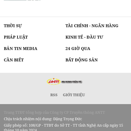
THỜI SỰ
TÀI CHÍNH - NGÂN HÀNG
PHÁP LUẬT
KINH TẾ - ĐẦU TƯ
BẢN TIN MEDIA
24 GIỜ QUA
CẦN BIẾT
BẤT ĐỘNG SẢN
RSS
GIỚI THIỆU
Trang TTĐT tổng hợp của Công ty CP Truyền thông ANTT
Chịu trách nhiệm nội dung: Đặng Trọng Đức
Giấy phép số: 108/GP - TTĐT do Sở TT - TT tỉnh Nghệ An cấp ngày 15
tháng 10 năm 2024