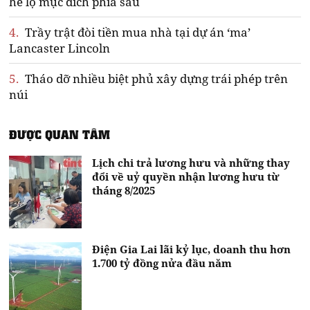
hé lộ mục đích phía sau
4.
Trầy trật đòi tiền mua nhà tại dự án ‘ma’
Lancaster Lincoln
5.
Tháo dỡ nhiều biệt phủ xây dựng trái phép trên
núi
ĐƯỢC QUAN TÂM
Lịch chi trả lương hưu và những thay
đổi về uỷ quyền nhận lương hưu từ
tháng 8/2025
Điện Gia Lai lãi kỷ lục, doanh thu hơn
1.700 tỷ đồng nửa đầu năm