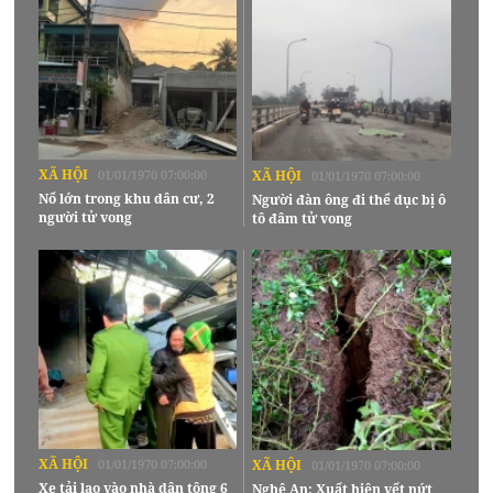
XÃ HỘI
01/01/1970 07:00:00
XÃ HỘI
01/01/1970 07:00:00
Nổ lớn trong khu dân cư, 2
Người đàn ông đi thể dục bị ô
người tử vong
tô đâm tử vong
XÃ HỘI
01/01/1970 07:00:00
XÃ HỘI
01/01/1970 07:00:00
Xe tải lao vào nhà dân tông 6
Nghệ An: Xuất hiện vết nứt