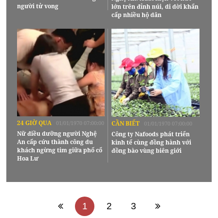
người tử vong
lớn trên đỉnh núi, di dời khẩn
cấp nhiều hộ dân
24 GIỜ QUA
01/01/1970 07:00:00
CẦN BIẾT
01/01/1970 07:00:00
Nữ điều dưỡng người Nghệ
Công ty Nafoods phát triển
An cấp cứu thành công du
kinh tế cùng đồng hành với
khách ngừng tim giữa phố cổ
đồng bào vùng biên giới
Hoa Lư
1
2
3