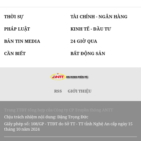
THỜI SỰ
TÀI CHÍNH - NGÂN HÀNG
PHÁP LUẬT
KINH TẾ - ĐẦU TƯ
BẢN TIN MEDIA
24 GIỜ QUA
CẦN BIẾT
BẤT ĐỘNG SẢN
RSS
GIỚI THIỆU
Trang TTĐT tổng hợp của Công ty CP Truyền thông ANTT
Chịu trách nhiệm nội dung: Đặng Trọng Đức
Giấy phép số: 108/GP - TTĐT do Sở TT - TT tỉnh Nghệ An cấp ngày 15
tháng 10 năm 2024