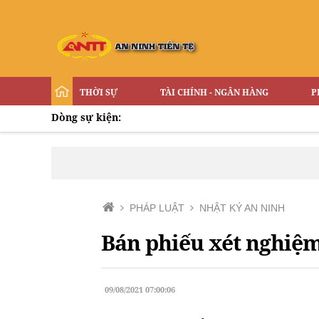
THỜI SỰ
TÀI CHÍNH - NGÂN HÀNG
P
Dòng sự kiện:
PHÁP LUẬT
NHẬT KÝ AN NINH
Bán phiếu xét nghiệm 
09/08/2021 07:00:06