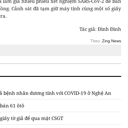
ã làm giả nhiều phiếu xét nghiệm SARS-CoV-2 để bán
đồng. Cảnh sát đã tạm giữ máy tính cùng một số giấy
ra.
Tác giả: Đình Đình
Theo:
Zing News
iả bệnh nhân dương tính với COVID-19 ở Nghệ An
 bán 61 ôtô
giấy tờ giả để qua mặt CSGT