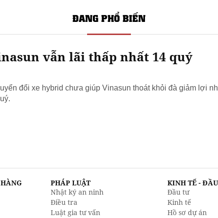
ĐANG PHỔ BIẾN
nasun vẫn lãi thấp nhất 14 quý
yển đổi xe hybrid chưa giúp Vinasun thoát khỏi đà giảm lợi nh
uý.
N HÀNG
PHÁP LUẬT
KINH TẾ - ĐẦ
Nhật ký an ninh
Đầu tư
Điều tra
Kinh tế
Luật gia tư vấn
Hồ sơ dự án