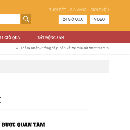
THỜI TIẾT
GIÁ VÀNG
GIỚI THIỆU
24 GIỜ QUA
VIDEO
24 GIỜ QUA
BẤT ĐỘNG SẢN
Thâm nhập đường dây 'bảo kê' xe quá tải vượt trạm phí Cao tốc Hà Nội - 
g
ĐƯỢC QUAN TÂM