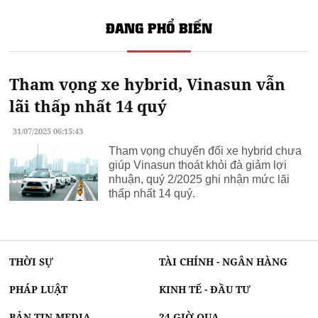
ĐANG PHỔ BIẾN
Tham vọng xe hybrid, Vinasun vẫn
lãi thấp nhất 14 quý
31/07/2025 06:15:43
Tham vọng chuyển đổi xe hybrid chưa
giúp Vinasun thoát khỏi đà giảm lợi
nhuận, quý 2/2025 ghi nhận mức lãi
thấp nhất 14 quý.
THỜI SỰ
TÀI CHÍNH - NGÂN HÀNG
PHÁP LUẬT
KINH TẾ - ĐẦU TƯ
BẢN TIN MEDIA
24 GIỜ QUA