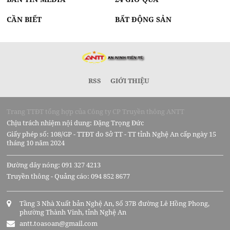
CẦN BIẾT
BẤT ĐỘNG SẢN
RSS
GIỚI THIỆU
Trang TTĐT tổng hợp của Công ty CP Truyền thông ANTT
Chịu trách nhiệm nội dung: Đặng Trọng Đức
Giấy phép số: 108/GP - TTĐT do Sở TT - TT tỉnh Nghệ An cấp ngày 15
tháng 10 năm 2024
Đường dây nóng: 091 327 4213
Truyền thông - Quảng cáo: 094 852 8677
Tầng 3 Nhà Xuất bản Nghệ An, Số 37B đường Lê Hồng Phong,
phường Thành Vinh, tỉnh Nghệ An
antt.toasoan@gmail.com