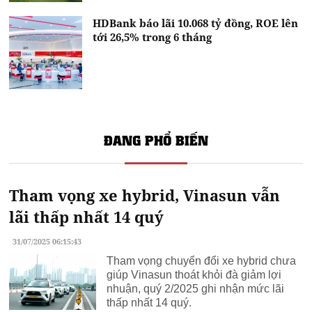
HDBank báo lãi 10.068 tỷ đồng, ROE lên
tới 26,5% trong 6 tháng
ĐANG PHỔ BIẾN
Tham vọng xe hybrid, Vinasun vẫn
lãi thấp nhất 14 quý
31/07/2025 06:15:43
Tham vọng chuyển đổi xe hybrid chưa
giúp Vinasun thoát khỏi đà giảm lợi
nhuận, quý 2/2025 ghi nhận mức lãi
thấp nhất 14 quý.