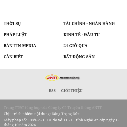
THỜI SỰ
TÀI CHÍNH - NGÂN HÀNG
PHÁP LUẬT
KINH TẾ - ĐẦU TƯ
BẢN TIN MEDIA
24 GIỜ QUA
CẦN BIẾT
BẤT ĐỘNG SẢN
RSS
GIỚI THIỆU
Trang TTĐT tổng hợp của Công ty CP Truyền thông ANTT
Chịu trách nhiệm nội dung: Đặng Trọng Đức
Giấy phép số: 108/GP - TTĐT do Sở TT - TT tỉnh Nghệ An cấp ngày 15
tháng 10 năm 2024