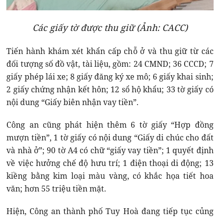
Các giấy tờ được thu giữ (Ảnh: CACC)
Tiến hành khám xét khẩn cấp chỗ ở và thu giữ từ các
đối tượng số đồ vật, tài liệu, gồm: 24 CMND; 36 CCCD; 7
giấy phép lái xe; 8 giấy đăng ký xe mô; 6 giấy khai sinh;
2 giấy chứng nhận kết hôn; 12 sổ hộ khẩu; 33 tờ giấy có
nội dung “Giấy biên nhận vay tiền”.
Công an cũng phát hiện thêm 6 tờ giấy “Hợp đồng
mượn tiền”, 1 tờ giấy có nội dung “Giấy di chúc cho đất
và nhà ở”; 90 tờ A4 có chữ “giấy vay tiền”; 1 quyết định
về việc hưởng chế độ hưu trí; 1 điện thoại di động; 13
kiềng bằng kim loại màu vàng, có khắc họa tiết hoa
văn; hơn 55 triệu tiền mặt.
Hiện, Công an thành phố Tuy Hoà đang tiếp tục củng