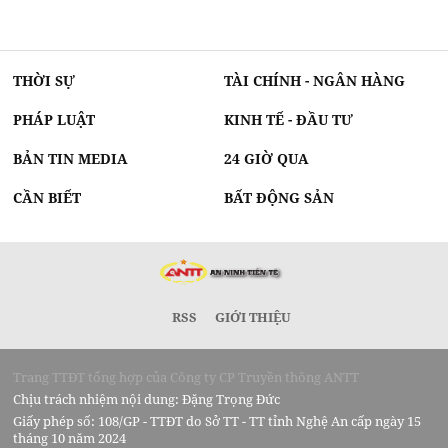
THỜI SỰ
TÀI CHÍNH - NGÂN HÀNG
PHÁP LUẬT
KINH TẾ - ĐẦU TƯ
BẢN TIN MEDIA
24 GIỜ QUA
CẦN BIẾT
BẤT ĐỘNG SẢN
RSS
GIỚI THIỆU
Trang TTĐT tổng hợp của Công ty CP Truyền thông ANTT
Chịu trách nhiệm nội dung: Đặng Trọng Đức
Giấy phép số: 108/GP - TTĐT do Sở TT - TT tỉnh Nghệ An cấp ngày 15
tháng 10 năm 2024