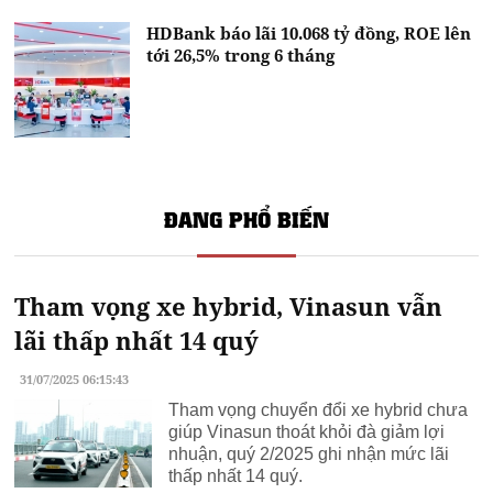
HDBank báo lãi 10.068 tỷ đồng, ROE lên
tới 26,5% trong 6 tháng
ĐANG PHỔ BIẾN
Tham vọng xe hybrid, Vinasun vẫn
lãi thấp nhất 14 quý
31/07/2025 06:15:43
Tham vọng chuyển đổi xe hybrid chưa
giúp Vinasun thoát khỏi đà giảm lợi
nhuận, quý 2/2025 ghi nhận mức lãi
thấp nhất 14 quý.