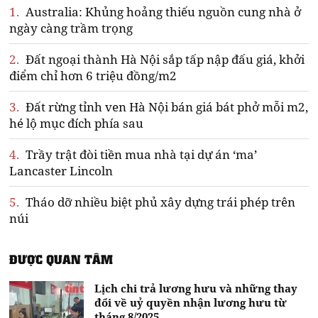
1.
Australia: Khủng hoảng thiếu nguồn cung nhà ở
ngày càng trầm trọng
2.
Đất ngoại thành Hà Nội sắp tấp nập đấu giá, khởi
điểm chỉ hơn 6 triệu đồng/m2
3.
Đất rừng tỉnh ven Hà Nội bán giá bát phở mỗi m2,
hé lộ mục đích phía sau
4.
Trầy trật đòi tiền mua nhà tại dự án ‘ma’
Lancaster Lincoln
5.
Tháo dỡ nhiều biệt phủ xây dựng trái phép trên
núi
ĐƯỢC QUAN TÂM
Lịch chi trả lương hưu và những thay
đổi về uỷ quyền nhận lương hưu từ
tháng 8/2025