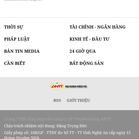
THỜI SỰ
TÀI CHÍNH - NGÂN HÀNG
PHÁP LUẬT
KINH TẾ - ĐẦU TƯ
BẢN TIN MEDIA
24 GIỜ QUA
CẦN BIẾT
BẤT ĐỘNG SẢN
RSS
GIỚI THIỆU
Trang TTĐT tổng hợp của Công ty CP Truyền thông ANTT
Chịu trách nhiệm nội dung: Đặng Trọng Đức
Giấy phép số: 108/GP - TTĐT do Sở TT - TT tỉnh Nghệ An cấp ngày 15
tháng 10 năm 2024