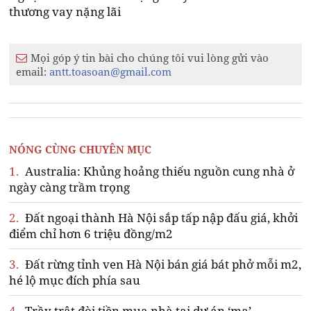
thương vay nặng lãi
Mọi góp ý tin bài cho chúng tôi vui lòng gửi vào
email:
antt.toasoan@gmail.com
NÓNG CÙNG CHUYÊN MỤC
1.
Australia: Khủng hoảng thiếu nguồn cung nhà ở
ngày càng trầm trọng
2.
Đất ngoại thành Hà Nội sắp tấp nập đấu giá, khởi
điểm chỉ hơn 6 triệu đồng/m2
3.
Đất rừng tỉnh ven Hà Nội bán giá bát phở mỗi m2,
hé lộ mục đích phía sau
4.
Trầy trật đòi tiền mua nhà tại dự án ‘ma’