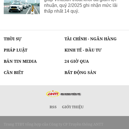
nhuận, quý 2/2025 ghi nhận mức lãi
thấp nhất 14 quý.
THỜI SỰ
TÀI CHÍNH - NGÂN HÀNG
PHÁP LUẬT
KINH TẾ - ĐẦU TƯ
BẢN TIN MEDIA
24 GIỜ QUA
CẦN BIẾT
BẤT ĐỘNG SẢN
RSS
GIỚI THIỆU
Trang TTĐT tổng hợp của Công ty CP Truyền thông ANTT