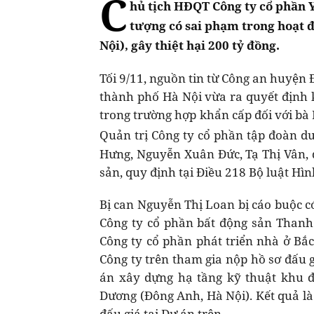
C
hủ tịch HĐQT Công ty cổ phần
tượng có sai phạm trong hoạt 
Nội), gây thiệt hại 200 tỷ đồng.
Tối 9/11, nguồn tin từ Công an huyện 
thành phố Hà Nội vừa ra quyết định kh
trong trường hợp khẩn cấp đối với bà
Quản trị Công ty cổ phần tập đoàn 
Hưng, Nguyễn Xuân Đức, Tạ Thị Vân, đ
sản, quy định tại Điều 218 Bộ luật Hìn
Bị can Nguyễn Thị Loan bị cáo buộc c
Công ty cổ phần bất động sản Thanh 
Công ty cổ phần phát triển nhà ở Bắc
Công ty trên tham gia nộp hồ sơ đấu 
án xây dựng hạ tầng kỹ thuật khu 
Dương (Đông Anh, Hà Nội). Kết quả là
đấu giá tại Dự án trên.