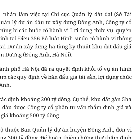
 nhân làm việc tại Chi cục Quản lý đất đai (Sở Tài
uản lý dự án đầu tư xây dựng Đông Anh, Công ty cổ
cũng bị cáo buộc có hành vi Lợi dụng chức vụ, quyền
ịnh tại Điều 356 Bộ luật Hình sự do có hành vi thông
 tại Dự án xây dựng hạ tầng kỹ thuật khu đất đấu giá
ên Dương (Đông Anh, Hà Nội).
ành phố Hà Nội đã ra quyết định khởi tố vụ án hình
hạm các quy định về bán đấu giá tài sản, lợi dụng chức
 Anh.
 xác định khoảng 200 tỷ đồng. Cụ thể, khu đất gần 5ha
 đầu được Công ty cổ phần tư vấn thẩm định giá và
u giá khoảng 500 tỷ đồng.
bộ thuộc Ban Quản lý dự án huyện Đông Anh, đơn vị
ng 300 tỷ đồng. Để hoàn thiện chứng thư thẩm định