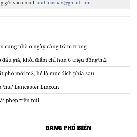
ng gửi vào email:
antt.toasoan@gmail.com
n cung nhà ở ngày càng trầm trọng
 đấu giá, khởi điểm chỉ hơn 6 triệu đồng/m2
át phở mỗi m2, hé lộ mục đích phía sau
n ‘ma’ Lancaster Lincoln
ái phép trên núi
ĐANG PHỔ BIẾN