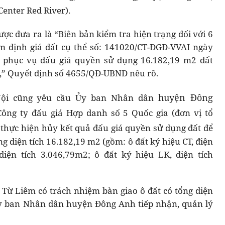
enter Red River).
ợc đưa ra là “Biên bản kiểm tra hiện trạng đối với 6
m định giá đất cụ thể số: 141020/CT-ĐGĐ-VVAI ngày
m phục vụ đấu giá quyền sử dụng 16.182,19 m2 đất
a,” Quyết định số 4655/QĐ-UBND nêu rõ.
huyện Đông
ội cũng yêu cầu Ủy ban Nhân dân
Công ty đấu giá Hợp danh số 5 Quốc gia (đơn vị tổ
 thực hiện hủy kết quả đấu giá quyền sử dụng đất để
ổng diện tích 16.182,19 m2 (gồm: ô đất ký hiệu CT, điện
diện tích 3.046,79m2; ô đất ký hiệu LK, diện tích
 Từ Liêm có trách nhiệm bàn giao ô đất có tổng diện
Ủy ban Nhân dân huyện Đông Anh tiếp nhận, quản lý