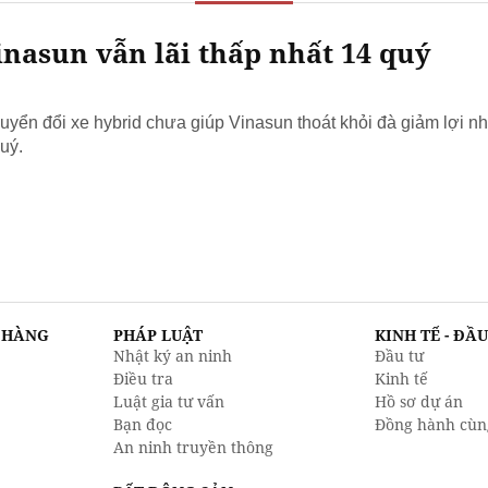
nasun vẫn lãi thấp nhất 14 quý
yển đổi xe hybrid chưa giúp Vinasun thoát khỏi đà giảm lợi nh
uý.
N HÀNG
PHÁP LUẬT
KINH TẾ - ĐẦ
Nhật ký an ninh
Đầu tư
Điều tra
Kinh tế
Luật gia tư vấn
Hồ sơ dự án
Bạn đọc
Đồng hành cùn
An ninh truyền thông