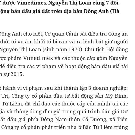
 Y dược Vimedimex Nguyễn Thị Loan cùng 7 đối
động bán đấu giá đất trên địa bàn Đông Anh (Hà
Đông Anh cho biết, Cơ quan Cảnh sát điều tra Công an
ởi tố vụ án, khởi tố bị can và ra lệnh bắt giữ người
 Nguyễn Thị Loan (sinh năm 1970), Chủ tịch Hội đồng
Vimedimex
dược phẩm
và các thuộc cấp gồm Nguyễn
ể điều tra các vi phạm về hoạt động bán đấu giá tài
h sự 2015.
ó hành vi vi phạm sau khi thành lập 3 doanh nghiệp:
Trì, Công ty cổ phần đầu tư bất động sản Mỹ Đình,
 Từ Liêm, đã chỉ đạo các thuộc cấp của mình tại các
giá và thông đồng dìm giá trong quá trình đấu giá Dự
đất đấu giá phía Đông Nam thôn Cổ Dương, xã Tiên
 Công ty cổ phần phát triển nhà ở Bắc Từ Liêm trúng