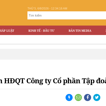
THỨ 5, 6/8/2026 - 12:34:17 AM
HÁP LUẬT
KINH TẾ - ĐẦU TƯ
BẢN TIN MEDIA
T
ch HĐQT Công ty Cổ phần Tập đ