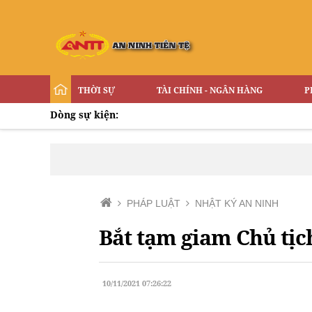
THỜI SỰ
TÀI CHÍNH - NGÂN HÀNG
P
Dòng sự kiện:
PHÁP LUẬT
NHẬT KÝ AN NINH
Bắt tạm giam Chủ tị
10/11/2021 07:26:22