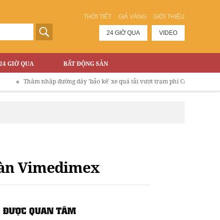
THỜI TIẾT
GIÁ VÀNG
GIỚI THIỆU
24 GIỜ QUA
VIDEO
24 GIỜ QUA
BẤT ĐỘNG SẢN
hâm nhập đường dây 'bảo kê' xe quá tải vượt trạm phí Cao tốc Hà Nội - Lào Cai
oàn Vimedimex
ĐƯỢC QUAN TÂM