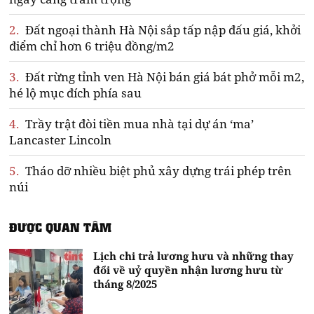
2.
Đất ngoại thành Hà Nội sắp tấp nập đấu giá, khởi
điểm chỉ hơn 6 triệu đồng/m2
3.
Đất rừng tỉnh ven Hà Nội bán giá bát phở mỗi m2,
hé lộ mục đích phía sau
4.
Trầy trật đòi tiền mua nhà tại dự án ‘ma’
Lancaster Lincoln
5.
Tháo dỡ nhiều biệt phủ xây dựng trái phép trên
núi
ĐƯỢC QUAN TÂM
Lịch chi trả lương hưu và những thay
đổi về uỷ quyền nhận lương hưu từ
tháng 8/2025