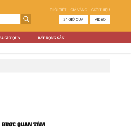
THỜI TIẾT
GIÁ VÀNG
GIỚI THIỆU
24 GIỜ QUA
VIDEO
24 GIỜ QUA
BẤT ĐỘNG SẢN
ĐƯỢC QUAN TÂM