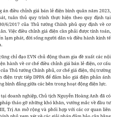
ng án điều chỉnh giá bán lẻ điện bình quân năm 2023,
t, tuân thủ quy trình thực hiện theo quy định tại
30/6/2017 của Thủ tướng Chính phủ quy định về cơ
ân. Việc điều chỉnh giá điện cần phải được tính toán,
ến lạm phát, đời sống người dân và điều hành kinh tế
h.
cũng chỉ đạo EVN chủ động tham gia đề xuất các nội
ện hành về cơ chế điều chỉnh giá bán lẻ điện, cơ cấu
h của Thủ tướng Chính phủ, cơ chế giá điện, thị trường
án điện trực tiếp DPPA để đảm bảo giá điện phản ánh
ờng bình đẳng giữa các bên trong hoạt động điện lực.
́c tại doanh nghiệp, Chủ tịch Nguyễn Hoàng Anh đã có
ải pháp tháo gỡ những khó khăn, vướng mắc về đầu tư
 Trị An mở rộng và phối hợp với các cơ quan liên
ính phủ xem xét về các giải pháp đảm bảo cân bằng