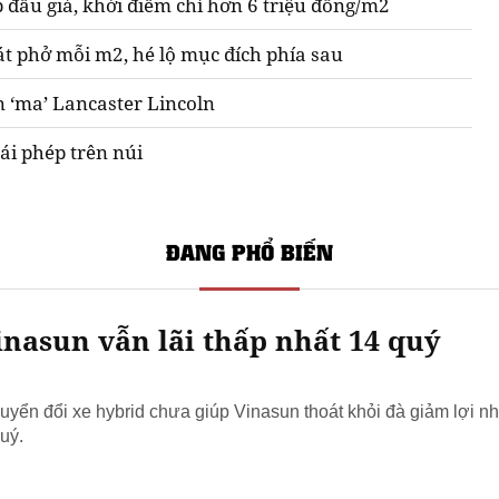
 đấu giá, khởi điểm chỉ hơn 6 triệu đồng/m2
át phở mỗi m2, hé lộ mục đích phía sau
n ‘ma’ Lancaster Lincoln
ái phép trên núi
ĐANG PHỔ BIẾN
nasun vẫn lãi thấp nhất 14 quý
yển đổi xe hybrid chưa giúp Vinasun thoát khỏi đà giảm lợi nh
uý.