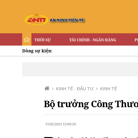
THỜI SỰ
TÀI CHÍNH - NGÂN HÀNG
P
Dòng sự kiện:
KINH TẾ - ĐẦU TƯ
KINH TẾ
Bộ trưởng Công Thươn
15/02/2023 15:09:50