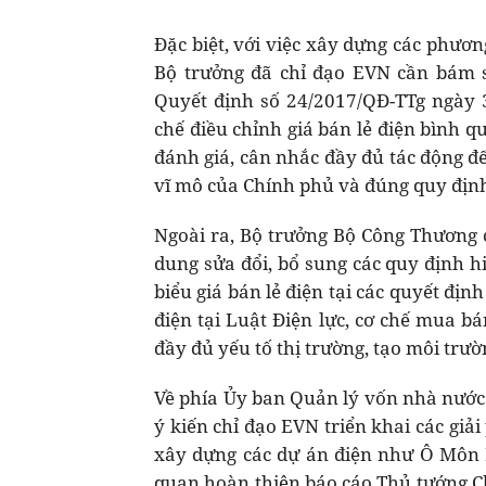
Đặc biệt, với việc xây dựng các phươ
Bộ trưởng đã chỉ đạo EVN cần bám sá
Quyết định số 24/2017/QĐ-TTg ngày 
chế điều chỉnh giá bán lẻ điện bình qu
đánh giá, cân nhắc đầy đủ tác động đ
vĩ mô của Chính phủ và đúng quy địn
Ngoài ra, Bộ trưởng Bộ Công Thương 
dung sửa đổi, bổ sung các quy định hi
biểu giá bán lẻ điện tại các quyết địn
điện tại Luật Điện lực, cơ chế mua b
đầy đủ yếu tố thị trường, tạo môi trư
Về phía Ủy ban Quản lý vốn nhà nươ
ý kiến chỉ đạo EVN triển khai các gi
xây dựng các dự án điện như Ô Môn III,
quan hoàn thiện báo cáo Thủ tướng Ch