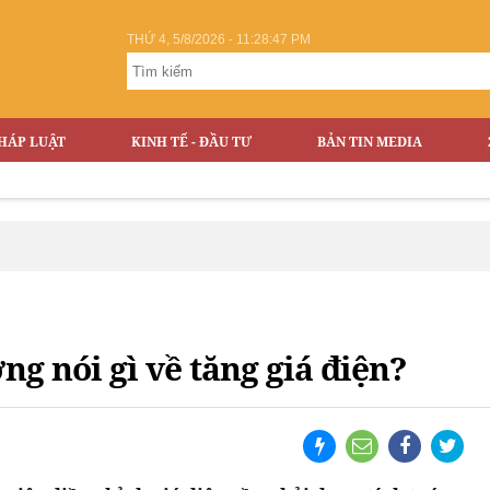
THỨ 4, 5/8/2026 - 11:28:48 PM
HÁP LUẬT
KINH TẾ - ĐẦU TƯ
BẢN TIN MEDIA
g nói gì về tăng giá điện?