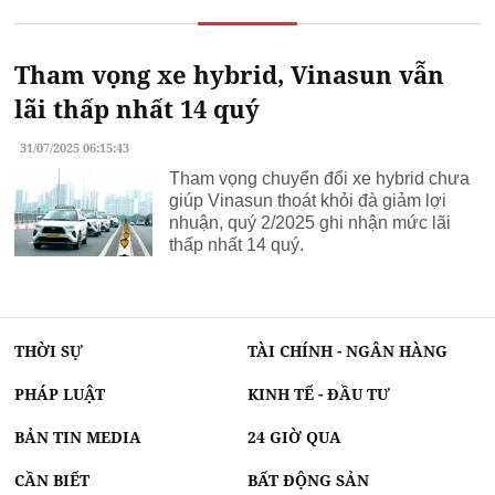
Tiêu chuẩn diện tích phòng làm việc
Bảng giá
chuyển nhà trọn gói Kiến Vàng
Hà Nội
Tham vọng xe hybrid, Vinasun vẫn
Bán xe nâng điện 1.5 tấn
Thiết kế
bàn nâng hạ thủy lực
theo yêu cầu
lãi thấp nhất 14 quý
31/07/2025 06:15:43
Tham vọng chuyển đổi xe hybrid chưa
giúp Vinasun thoát khỏi đà giảm lợi
nhuận, quý 2/2025 ghi nhận mức lãi
thấp nhất 14 quý.
THỜI SỰ
TÀI CHÍNH - NGÂN HÀNG
PHÁP LUẬT
KINH TẾ - ĐẦU TƯ
BẢN TIN MEDIA
24 GIỜ QUA
CẦN BIẾT
BẤT ĐỘNG SẢN