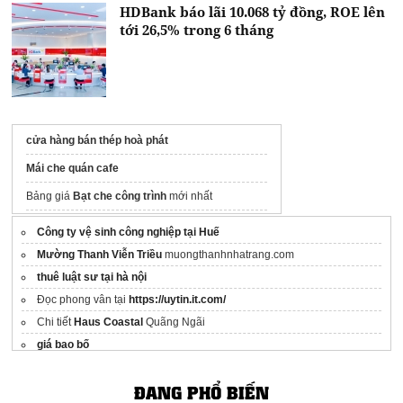
HDBank báo lãi 10.068 tỷ đồng, ROE lên
tới 26,5% trong 6 tháng
cửa hàng bán thép hoà phát
Mái che quán cafe
Bảng giá
Bạt che công trình
mới nhất
Phụ kiện xà gồ composite
đồng bộ
Công ty vệ sinh công nghiệp tại Huế
Thi công
bê tông áp khuôn
Vĩnh Thái
Mường Thanh Viễn Triều
muongthanhnhatrang.com
thuê luật sư tại hà nội
Súng phun sơn là gì?
Đọc phong vân tại
https://uytin.it.com/
Xe cắt kéo
Chi tiết
Haus Coastal
Quãng Ngãi
99+ mẫu
Gạch lát vỉa hè
mới nhất
giá bao bố
Nhà thầu
cần nắp hố ga
Gọi ngay
Thông tin chính thức
Vinhomes Hải Vân Bay Đà Nẵng
chủ đầu tư
ĐANG PHỔ BIẾN
Buy and sale
industrial real estate
vin hạ long xanh