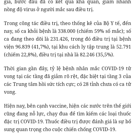
gia, bước đầu đã có kết quả khả quan, giảm nhanh
nồng độ virus ở người mắc sau điều trị.
Trong công tác điều trị, theo thống kê của Bộ Y tế, đến
nay, số ca khỏi bệnh là 338.000 (chiếm 59% số mắc); số
ca đang theo dõi là 231.426, trong đó điều trị tại bệnh
viện 96.839 (41,7%), tại khu cách ly tập trung là 52.791
(chiếm 22,8%), điều trị tại nhà là 82.246 (35,5%).
Thời gian gần đây, tỷ lệ bệnh nhân mắc COVID-19 tử
vong tại các tầng đã giảm rõ rệt, đặc biệt tại tầng 3 của
các Trung tâm hồi sức tích cực; có 28 tỉnh chưa có ca tử
vong.
Hiện nay, bên cạnh vaccine, hiện các nước trên thế giới
cũng đang nỗ lực, chạy đua để tìm kiếm các loại thuốc
đặc trị COVID-19. Thuốc điều trị được đánh giá là sự bổ
sung quan trọng cho cuộc chiến chống COVID-19.