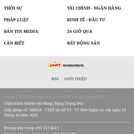
THỜI SỰ
TÀI CHÍNH - NGÂN HÀNG
PHÁP LUẬT
KINH TẾ - ĐẦU TƯ
BẢN TIN MEDIA
24 GIỜ QUA
CẦN BIẾT
BẤT ĐỘNG SẢN
RSS
GIỚI THIỆU
Trang TTĐT tổng hợp của Công ty CP Truyền thông ANTT
Chịu trách nhiệm nội dung: Đặng Trọng Đức
Giấy phép số: 108/GP - TTĐT do Sở TT - TT tỉnh Nghệ An cấp ngày 15
tháng 10 năm 2024
Đường dây nóng: 091 327 4213