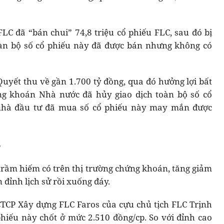
FLC đã “bán chui” 74,8 triệu cổ phiếu FLC, sau đó bị
oàn bộ số cổ phiếu này đã được bán nhưng không có
Quyết thu về gần 1.700 tỷ đồng, qua đó hưởng lợi bất
ng khoán Nhà nước đã hủy giao dịch toàn bộ số cổ
nhà đầu tư đã mua số cổ phiếu này may mắn được
S
trầm hiếm có trên thị trường chứng khoán, tăng giảm
 đỉnh lịch sử rồi xuống đáy.
 CTCP Xây dựng FLC Faros của cựu chủ tịch FLC Trịnh
 phiếu này chốt ở mức 2.510 đồng/cp. So với đỉnh cao