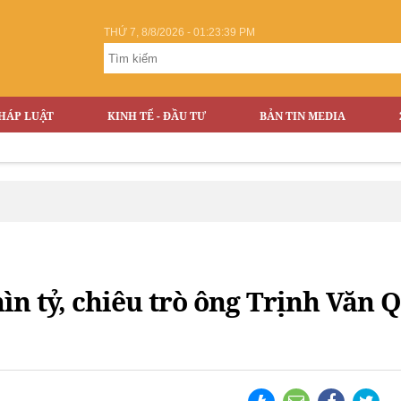
THỨ 7, 8/8/2026 - 01:23:40 PM
HÁP LUẬT
KINH TẾ - ĐẦU TƯ
BẢN TIN MEDIA
ìn tỷ, chiêu trò ông Trịnh Văn 