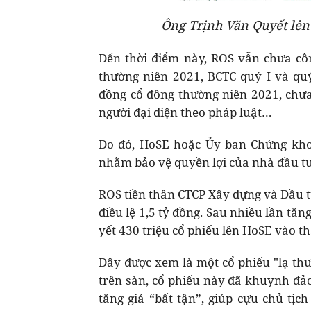
Ông Trịnh Văn Quyết lên
Đến thời điểm này, ROS vẫn chưa cô
thường niên 2021, BCTC quý I và quý
đồng cổ đông thường niên 2021, chưa
người đại diện theo pháp luật…
Do đó, HoSE hoặc Ủy ban Chứng kho
nhằm bảo vệ quyền lợi của nhà đầu tư
ROS tiền thân CTCP Xây dựng và Đầu t
điều lệ 1,5 tỷ đồng. Sau nhiều lần tă
yết 430 triệu cổ phiếu lên HoSE vào t
Đây được xem là một cổ phiếu "lạ th
trên sàn, cổ phiếu này đã khuynh đảo
tăng giá “bất tận”, giúp cựu chủ tịc