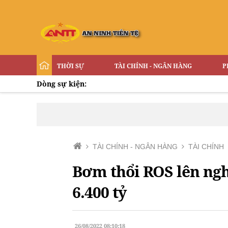
THỜI SỰ
TÀI CHÍNH - NGÂN HÀNG
P
Dòng sự kiện:
TÀI CHÍNH - NGÂN HÀNG
TÀI CHÍNH
Bơm thổi ROS lên ngh
6.400 tỷ
26/08/2022 08:10:18