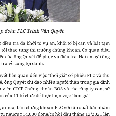
ập đoàn FLC Trịnh Văn Quyết.
 điều tra đã khởi tố vụ án, khởi tố bị can và bắt tạm
 tội thao túng thị trường chứng khoán. Cơ quan điều
iệc của ông Quyết để phục vụ điều tra. Hai em gái ông
 tra về cùng tội danh.
yết liên quan đến việc "thổi giá" cổ phiếu FLC và thu
hể, ông Quyết chỉ đạo nhiều người thân trong gia đình
 viên CTCP Chứng khoán BOS và các công ty con, sử
của 11 tổ chức để thực hiện việc "làm giá".
ục mua, bán chứng khoán FLC với tần suất lớn nhằm
o, từ ngưỡng 14.000 đồng/cp hồi đầu tháng 12/2021 lên