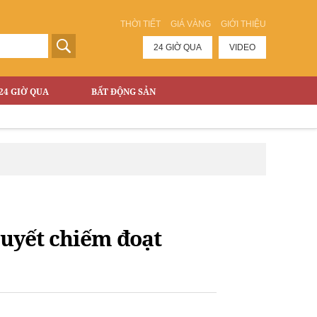
THỜI TIẾT
GIÁ VÀNG
GIỚI THIỆU
24 GIỜ QUA
VIDEO
24 GIỜ QUA
BẤT ĐỘNG SẢN
Quyết chiếm đoạt