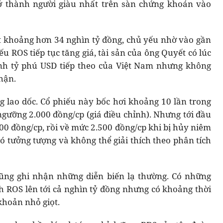
rở thành người giàu nhất trên sàn chứng khoán vào
ạt khoảng hơn 34 nghìn tỷ đồng, chủ yếu nhờ vào gần
ếu ROS tiếp tục tăng giá, tài sản của ông Quyết có lúc
ành tỷ phú USD tiếp theo của Việt Nam nhưng không
hận.
ng lao dốc. Cổ phiếu này bốc hơi khoảng 10 lần trong
gưỡng 2.000 đồng/cp (giá điều chỉnh). Nhưng tới đầu
000 đồng/cp, rồi về mức 2.500 đồng/cp khi bị hủy niêm
ó tưởng tượng và không thể giải thích theo phân tích
cũng ghi nhận những diễn biến lạ thường. Có những
ch ROS lên tới cả nghìn tỷ đồng nhưng có khoảng thời
khoản nhỏ giọt.