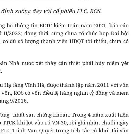
 đỉnh xuống đáy với cổ phiếu FLC, ROS.
ng bố thông tin BCTC kiểm toán năm 2021, báo cáo
 II/2022; đồng thời, cũng chưa tổ chức họp Đại hội
 có đủ số lượng thành viên HĐQT tối thiểu, chưa có
án Nhà nước xét thấy cần thiết phải hủy niêm yết
.
ư Hạ tầng Vĩnh Hà, được thành lập năm 2011 với vốn
ng vốn, ROS có vốn điều lệ hàng nghìn tỷ đồng và niêm
háng 9/2016.
ường" nhất sàn chứng khoán. Trong 4 năm xuất hiện
 TTCK khi lọt vào rổ VN-30, rồi ghi nhận chuỗi ngày
h FLC Trịnh Văn Quyết trong tích tắc có khối tài sản