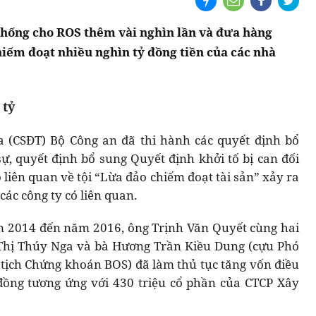
khống cho ROS thêm vài nghìn lần và đưa hàng
hiếm đoạt nhiều nghìn tỷ đồng tiền của các nhà
 tỷ
a (CSĐT) Bộ Công an đã thi hành các quyết định bổ
ự, quyết định bổ sung Quyết định khởi tố bị can đối
 liên quan về tội “Lừa đảo chiếm đoạt tài sản” xảy ra
các công ty có liên quan.
ăm 2014 đến năm 2016, ông Trịnh Văn Quyết cùng hai
 Thị Thúy Nga và bà Hương Trần Kiều Dung (cựu Phó
tịch Chứng khoán BOS) đã làm thủ tục tăng vốn điều
 đồng tương ứng với 430 triệu cổ phần của CTCP Xây