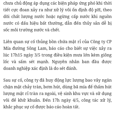
chưa chủ động áp dụng các biện pháp ứng phó khi thời
tiết cực đoan xảy ra như xử lý vôi ổn định độ pH, theo
dõi chất lượng nước hoặc ngừng cấp nước khi nguồn
nước có dấu hiệu bất thường, dẫn đến thủy sản dễ bị
sốc môi trường nước và chết.
Liên quan sự cố thủng bồn chứa mật rỉ của Công ty CP
Mía đường Sông Lam, báo cáo cho biết sự việc xảy ra
lúc 17h15 ngày 3/5 trong điều kiện mưa lớn kèm giông
lốc và sấm sét mạnh. Nguyên nhân ban đầu được
doanh nghiệp xác định là do sét đánh.
Sau sự cố, công ty đã huy động lực lượng bao vây ngăn
chặn mật chảy tràn, bơm hút, dùng bã mía để thấm hút
lượng mật rỉ tràn ra ngoài, vệ sinh khu vực và sử dụng
vôi để khử khuẩn. Đến 17h ngày 4/5, công tác xử lý,
khắc phục sự cố được báo cáo hoàn tất.