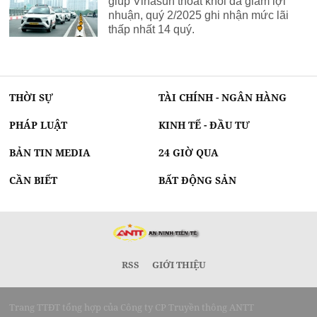
giúp Vinasun thoát khỏi đà giảm lợi
nhuận, quý 2/2025 ghi nhận mức lãi
thấp nhất 14 quý.
THỜI SỰ
TÀI CHÍNH - NGÂN HÀNG
PHÁP LUẬT
KINH TẾ - ĐẦU TƯ
BẢN TIN MEDIA
24 GIỜ QUA
CẦN BIẾT
BẤT ĐỘNG SẢN
RSS
GIỚI THIỆU
Trang TTĐT tổng hợp của Công ty CP Truyền thông ANTT