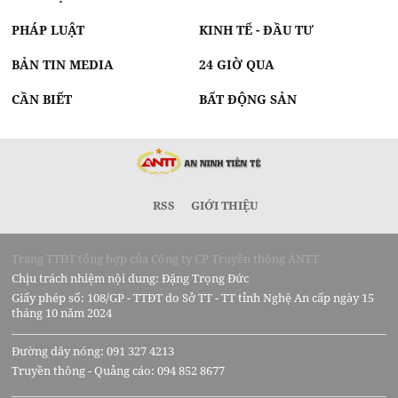
PHÁP LUẬT
KINH TẾ - ĐẦU TƯ
BẢN TIN MEDIA
24 GIỜ QUA
CẦN BIẾT
BẤT ĐỘNG SẢN
RSS
GIỚI THIỆU
Trang TTĐT tổng hợp của Công ty CP Truyền thông ANTT
Chịu trách nhiệm nội dung: Đặng Trọng Đức
Giấy phép số: 108/GP - TTĐT do Sở TT - TT tỉnh Nghệ An cấp ngày 15
tháng 10 năm 2024
Đường dây nóng: 091 327 4213
Truyền thông - Quảng cáo: 094 852 8677