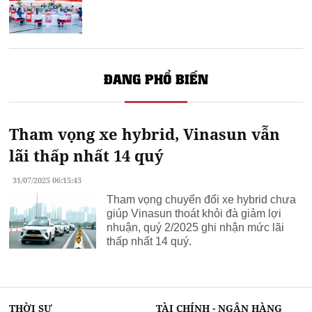
ĐANG PHỔ BIẾN
Tham vọng xe hybrid, Vinasun vẫn
lãi thấp nhất 14 quý
31/07/2025 06:15:43
Tham vọng chuyển đổi xe hybrid chưa
giúp Vinasun thoát khỏi đà giảm lợi
nhuận, quý 2/2025 ghi nhận mức lãi
thấp nhất 14 quý.
THỜI SỰ
TÀI CHÍNH - NGÂN HÀNG