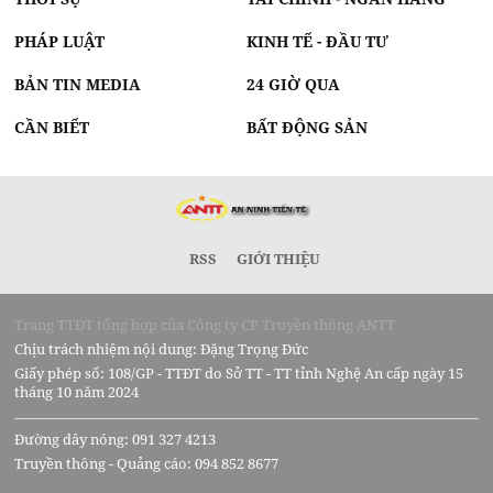
PHÁP LUẬT
KINH TẾ - ĐẦU TƯ
BẢN TIN MEDIA
24 GIỜ QUA
CẦN BIẾT
BẤT ĐỘNG SẢN
RSS
GIỚI THIỆU
Trang TTĐT tổng hợp của Công ty CP Truyền thông ANTT
Chịu trách nhiệm nội dung: Đặng Trọng Đức
Giấy phép số: 108/GP - TTĐT do Sở TT - TT tỉnh Nghệ An cấp ngày 15
tháng 10 năm 2024
Đường dây nóng: 091 327 4213
Truyền thông - Quảng cáo: 094 852 8677