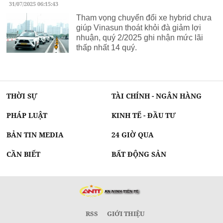
31/07/2025 06:15:43
Tham vọng chuyển đổi xe hybrid chưa
giúp Vinasun thoát khỏi đà giảm lợi
nhuận, quý 2/2025 ghi nhận mức lãi
thấp nhất 14 quý.
THỜI SỰ
TÀI CHÍNH - NGÂN HÀNG
PHÁP LUẬT
KINH TẾ - ĐẦU TƯ
BẢN TIN MEDIA
24 GIỜ QUA
CẦN BIẾT
BẤT ĐỘNG SẢN
RSS
GIỚI THIỆU