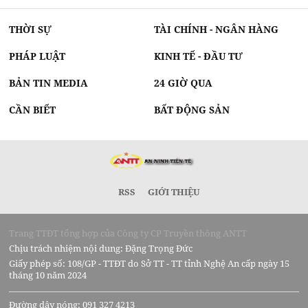
THỜI SỰ
TÀI CHÍNH - NGÂN HÀNG
PHÁP LUẬT
KINH TẾ - ĐẦU TƯ
BẢN TIN MEDIA
24 GIỜ QUA
CẦN BIẾT
BẤT ĐỘNG SẢN
RSS
GIỚI THIỆU
Trang TTĐT tổng hợp của Công ty CP Truyền thông ANTT
Chịu trách nhiệm nội dung: Đặng Trọng Đức
Giấy phép số: 108/GP - TTĐT do Sở TT - TT tỉnh Nghệ An cấp ngày 15
tháng 10 năm 2024
Đường dây nóng: 091 327 4213