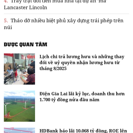
4.
Trầy trật đòi tiền mua nhà tại dự án ‘ma’
Lancaster Lincoln
5.
Tháo dỡ nhiều biệt phủ xây dựng trái phép trên
núi
ĐƯỢC QUAN TÂM
Lịch chi trả lương hưu và những thay
đổi về uỷ quyền nhận lương hưu từ
tháng 8/2025
Điện Gia Lai lãi kỷ lục, doanh thu hơn
1.700 tỷ đồng nửa đầu năm
HDBank báo lãi 10.068 tỷ đồng, ROE lên