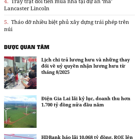
4.
Trầy trật đòi tiền mua nhà tại dự án ‘ma’
Lancaster Lincoln
5.
Tháo dỡ nhiều biệt phủ xây dựng trái phép trên
núi
ĐƯỢC QUAN TÂM
Lịch chi trả lương hưu và những thay
đổi về uỷ quyền nhận lương hưu từ
tháng 8/2025
Điện Gia Lai lãi kỷ lục, doanh thu hơn
1.700 tỷ đồng nửa đầu năm
HDBank báo lãi 10.068 tỷ đồng, ROE lên