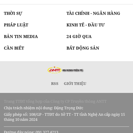
THỜI SỰ
TÀI CHÍNH - NGÂN HÀNG
PHÁP LUẬT
KINH TẾ - ĐẦU TƯ
BẢN TIN MEDIA
24 GIỜ QUA
CẦN BIẾT
BẤT ĐỘNG SẢN
RSS
GIỚI THIỆU
Trang TTĐT tổng hợp của Công ty CP Truyền thông ANTT
Chịu trách nhiệm nội dung: Đặng Trọng Đức
Giấy phép số: 108/GP - TTĐT do Sở TT - TT tỉnh Nghệ An cấp ngày 15
tháng 10 năm 2024
Đường dây nóng: 091 327 4213