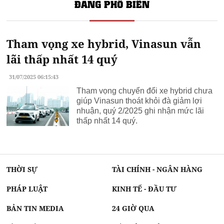
ĐANG PHỔ BIẾN
Tham vọng xe hybrid, Vinasun vẫn
lãi thấp nhất 14 quý
31/07/2025 06:15:43
Tham vọng chuyển đổi xe hybrid chưa
giúp Vinasun thoát khỏi đà giảm lợi
nhuận, quý 2/2025 ghi nhận mức lãi
thấp nhất 14 quý.
THỜI SỰ
TÀI CHÍNH - NGÂN HÀNG
PHÁP LUẬT
KINH TẾ - ĐẦU TƯ
BẢN TIN MEDIA
24 GIỜ QUA