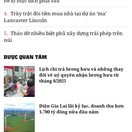
hé lộ mục đích phía sau
4.
Trầy trật đòi tiền mua nhà tại dự án ‘ma’
Lancaster Lincoln
5.
Tháo dỡ nhiều biệt phủ xây dựng trái phép trên
núi
ĐƯỢC QUAN TÂM
Lịch chi trả lương hưu và những thay
đổi về uỷ quyền nhận lương hưu từ
tháng 8/2025
Điện Gia Lai lãi kỷ lục, doanh thu hơn
1.700 tỷ đồng nửa đầu năm