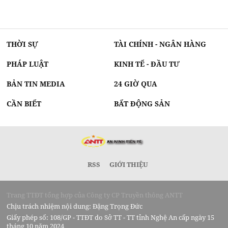
THỜI SỰ
TÀI CHÍNH - NGÂN HÀNG
PHÁP LUẬT
KINH TẾ - ĐẦU TƯ
BẢN TIN MEDIA
24 GIỜ QUA
CẦN BIẾT
BẤT ĐỘNG SẢN
RSS
GIỚI THIỆU
Trang TTĐT tổng hợp của Công ty CP Truyền thông ANTT
Chịu trách nhiệm nội dung: Đặng Trọng Đức
Giấy phép số: 108/GP - TTĐT do Sở TT - TT tỉnh Nghệ An cấp ngày 15
tháng 10 năm 2024