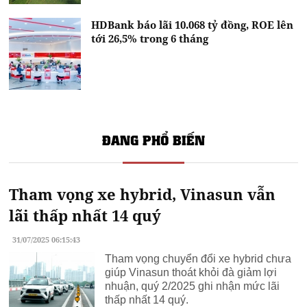
HDBank báo lãi 10.068 tỷ đồng, ROE lên
tới 26,5% trong 6 tháng
ĐANG PHỔ BIẾN
Tham vọng xe hybrid, Vinasun vẫn
lãi thấp nhất 14 quý
31/07/2025 06:15:43
Tham vọng chuyển đổi xe hybrid chưa
giúp Vinasun thoát khỏi đà giảm lợi
nhuận, quý 2/2025 ghi nhận mức lãi
thấp nhất 14 quý.