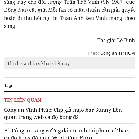
súng này cho đối tượng Trần Thế Vinh (SN 1987, quê
Đồng Nai) cất giữ. Mỗi lần có mâu thuẫn cần giải quyết
hoặc đi thu hồi nợ thì Tuấn Anh kêu Vinh mang theo
súng.
Tác giả: Lê Bình
Theo:
Công an TP HCM
Thích và chia sẻ bài viết này :
Tags :
TIN LIÊN QUAN
Công an Vĩnh Phúc: Clip giả mạo bar Sunny liên
quan trang web cá độ bóng đá
Bộ Công an tăng cường đấu tranh tội phạm cờ bạc,
cá độ bóng đá mùa WorldCup, Euro