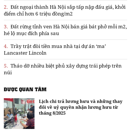
2.
Đất ngoại thành Hà Nội sắp tấp nập đấu giá, khởi
điểm chỉ hơn 6 triệu đồng/m2
3.
Đất rừng tỉnh ven Hà Nội bán giá bát phở mỗi m2,
hé lộ mục đích phía sau
4.
Trầy trật đòi tiền mua nhà tại dự án ‘ma’
Lancaster Lincoln
5.
Tháo dỡ nhiều biệt phủ xây dựng trái phép trên
núi
ĐƯỢC QUAN TÂM
Lịch chi trả lương hưu và những thay
đổi về uỷ quyền nhận lương hưu từ
tháng 8/2025