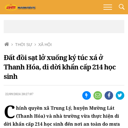
THỜI SỰ
XÃ HỘI
Đất đồi sạt lở xuống ký túc xá ở
Thanh Hóa, di dời khẩn cấp 214 học
sinh
22/09/2024 20:27:07
C
hính quyền xã Trung Lý, huyện Mường Lát
(Thanh Hóa) và nhà trường vừa thực hiện di
dời khẩn cấp 214 học sinh đến nơi an toàn do mưa