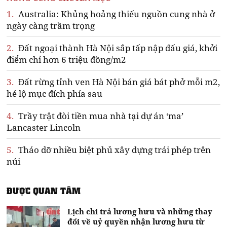
1.
Australia: Khủng hoảng thiếu nguồn cung nhà ở
ngày càng trầm trọng
2.
Đất ngoại thành Hà Nội sắp tấp nập đấu giá, khởi
điểm chỉ hơn 6 triệu đồng/m2
3.
Đất rừng tỉnh ven Hà Nội bán giá bát phở mỗi m2,
hé lộ mục đích phía sau
4.
Trầy trật đòi tiền mua nhà tại dự án ‘ma’
Lancaster Lincoln
5.
Tháo dỡ nhiều biệt phủ xây dựng trái phép trên
núi
ĐƯỢC QUAN TÂM
Lịch chi trả lương hưu và những thay
đổi về uỷ quyền nhận lương hưu từ