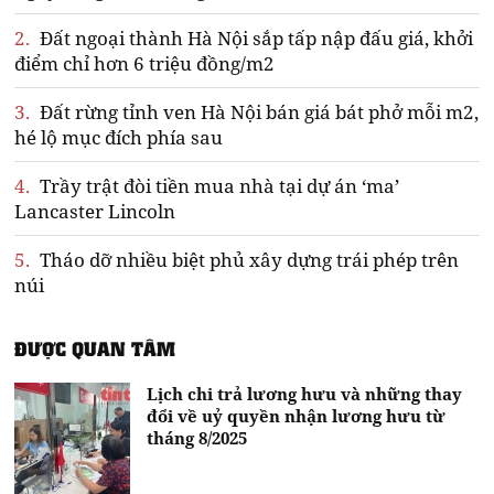
2.
Đất ngoại thành Hà Nội sắp tấp nập đấu giá, khởi
điểm chỉ hơn 6 triệu đồng/m2
3.
Đất rừng tỉnh ven Hà Nội bán giá bát phở mỗi m2,
hé lộ mục đích phía sau
4.
Trầy trật đòi tiền mua nhà tại dự án ‘ma’
Lancaster Lincoln
5.
Tháo dỡ nhiều biệt phủ xây dựng trái phép trên
núi
ĐƯỢC QUAN TÂM
Lịch chi trả lương hưu và những thay
đổi về uỷ quyền nhận lương hưu từ
tháng 8/2025