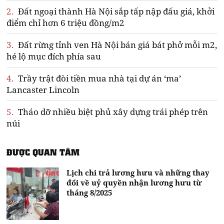
2.
Đất ngoại thành Hà Nội sắp tấp nập đấu giá, khởi
điểm chỉ hơn 6 triệu đồng/m2
3.
Đất rừng tỉnh ven Hà Nội bán giá bát phở mỗi m2,
hé lộ mục đích phía sau
4.
Trầy trật đòi tiền mua nhà tại dự án ‘ma’
Lancaster Lincoln
5.
Tháo dỡ nhiều biệt phủ xây dựng trái phép trên
núi
ĐƯỢC QUAN TÂM
Lịch chi trả lương hưu và những thay
đổi về uỷ quyền nhận lương hưu từ
tháng 8/2025