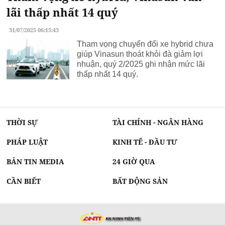
lãi thấp nhất 14 quý
31/07/2025 06:15:43
Tham vọng chuyển đổi xe hybrid chưa
giúp Vinasun thoát khỏi đà giảm lợi
nhuận, quý 2/2025 ghi nhận mức lãi
thấp nhất 14 quý.
THỜI SỰ
TÀI CHÍNH - NGÂN HÀNG
PHÁP LUẬT
KINH TẾ - ĐẦU TƯ
BẢN TIN MEDIA
24 GIỜ QUA
CẦN BIẾT
BẤT ĐỘNG SẢN