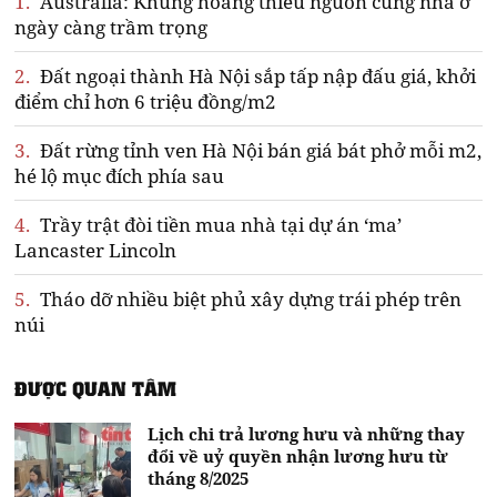
1.
Australia: Khủng hoảng thiếu nguồn cung nhà ở
ngày càng trầm trọng
2.
Đất ngoại thành Hà Nội sắp tấp nập đấu giá, khởi
điểm chỉ hơn 6 triệu đồng/m2
3.
Đất rừng tỉnh ven Hà Nội bán giá bát phở mỗi m2,
hé lộ mục đích phía sau
4.
Trầy trật đòi tiền mua nhà tại dự án ‘ma’
Lancaster Lincoln
5.
Tháo dỡ nhiều biệt phủ xây dựng trái phép trên
núi
ĐƯỢC QUAN TÂM
Lịch chi trả lương hưu và những thay
đổi về uỷ quyền nhận lương hưu từ
tháng 8/2025