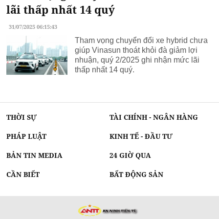
lãi thấp nhất 14 quý
31/07/2025 06:15:43
Tham vọng chuyển đổi xe hybrid chưa
giúp Vinasun thoát khỏi đà giảm lợi
nhuận, quý 2/2025 ghi nhận mức lãi
thấp nhất 14 quý.
THỜI SỰ
TÀI CHÍNH - NGÂN HÀNG
PHÁP LUẬT
KINH TẾ - ĐẦU TƯ
BẢN TIN MEDIA
24 GIỜ QUA
CẦN BIẾT
BẤT ĐỘNG SẢN