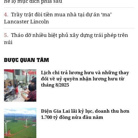
hé lộ mục đích phía sau
4.
Trầy trật đòi tiền mua nhà tại dự án ‘ma’
Lancaster Lincoln
5.
Tháo dỡ nhiều biệt phủ xây dựng trái phép trên
núi
ĐƯỢC QUAN TÂM
Lịch chi trả lương hưu và những thay
đổi về uỷ quyền nhận lương hưu từ
tháng 8/2025
Điện Gia Lai lãi kỷ lục, doanh thu hơn
1.700 tỷ đồng nửa đầu năm