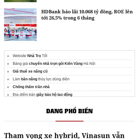
HDBank báo lãi 10.068 tỷ đồng, ROE lên
tới 26,5% trong 6 tháng
Website
Nhà Trọ
Tốt
Bảng giá
chuyển nhà trọn gói Kiến Vàng
Hà Nội
Giá thuê xe nâng cũ
Làm
bàn nâng
thủy lực dùng điện
Chống thấm trần nhà
Địa điểm bán
giày bảo hộ lao động
Truyện tranh
phongvan
ĐANG PHỔ BIẾN
Sửa Chữa Hệ Thống PCCC
LEO Asia
manufacturing zones
in viet nam
https://muongthanhnhatrang.com/
muongthanhnhatrang.com
Tham vọng xe hybrid, Vinasun vẫn