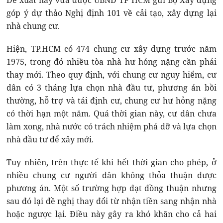
Đề xuất này vừa được UBND TP HCM gửi Bộ Xây dựng
góp ý dự thảo Nghị định 101 về cải tạo, xây dựng lại
nhà chung cư.
Hiện, TP.HCM có 474 chung cư xây dựng trước năm
1975, trong đó nhiều tòa nhà hư hỏng nặng cần phải
thay mới. Theo quy định, với chung cư nguy hiểm, cư
dân có 3 tháng lựa chọn nhà đầu tư, phương án bồi
thường, hỗ trợ và tái định cư, chung cư hư hỏng nặng
có thời hạn một năm. Quá thời gian này, cư dân chưa
làm xong, nhà nước có trách nhiệm phá dỡ và lựa chọn
nhà đầu tư để xây mới.
Tuy nhiên, trên thực tế khi hết thời gian cho phép, ở
nhiều chung cư người dân không thỏa thuận được
phương án. Một số trường hợp đạt đồng thuận nhưng
sau đó lại đề nghị thay đổi từ nhận tiền sang nhận nhà
hoặc ngược lại. Điều này gây ra khó khăn cho cả hai