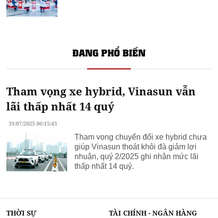
ĐANG PHỔ BIẾN
Tham vọng xe hybrid, Vinasun vẫn
lãi thấp nhất 14 quý
31/07/2025 06:15:43
Tham vọng chuyển đổi xe hybrid chưa
giúp Vinasun thoát khỏi đà giảm lợi
nhuận, quý 2/2025 ghi nhận mức lãi
thấp nhất 14 quý.
THỜI SỰ
TÀI CHÍNH - NGÂN HÀNG