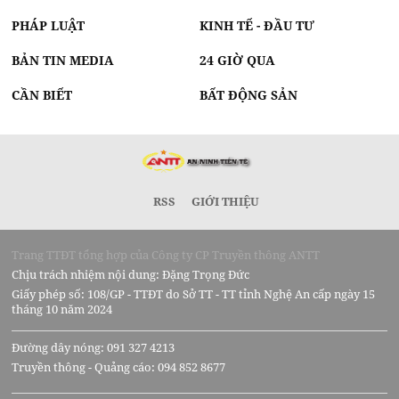
PHÁP LUẬT
KINH TẾ - ĐẦU TƯ
BẢN TIN MEDIA
24 GIỜ QUA
CẦN BIẾT
BẤT ĐỘNG SẢN
RSS
GIỚI THIỆU
Trang TTĐT tổng hợp của Công ty CP Truyền thông ANTT
Chịu trách nhiệm nội dung: Đặng Trọng Đức
Giấy phép số: 108/GP - TTĐT do Sở TT - TT tỉnh Nghệ An cấp ngày 15
tháng 10 năm 2024
Đường dây nóng: 091 327 4213
Truyền thông - Quảng cáo: 094 852 8677