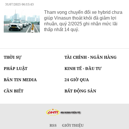
31/07/2025 06:15:43
Tham vọng chuyển đổi xe hybrid chưa
giúp Vinasun thoát khỏi đà giảm lợi
nhuận, quý 2/2025 ghi nhận mức lãi
thấp nhất 14 quý.
THỜI SỰ
TÀI CHÍNH - NGÂN HÀNG
PHÁP LUẬT
KINH TẾ - ĐẦU TƯ
BẢN TIN MEDIA
24 GIỜ QUA
CẦN BIẾT
BẤT ĐỘNG SẢN
RSS
GIỚI THIỆU