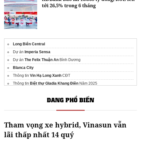
tới 26,5% trong 6 tháng
Long Biên Central
Dự án
Imperia Sensa
Dự án
The Felix Thuận An
Bình Dương
Blanca City
Thông tin
Vin Hạ Long Xanh
CĐT
Thông tin
Biệt thự Gladia Khang Điền
Năm 2025
Dự án
Dự án Gladia Khang Điền
ĐANG PHỔ BIẾN
thu mua điều hòa cũ, thu mua điều hòa cũ hà nội, mua điều hòa cũ,
mua bán điều hòa cũ
Căn hộ
Sun Feliza Suites
Tìm hiểu
rebate forex có bị cấm không
theo quy định hiện hành
Tham vọng xe hybrid, Vinasun vẫn
Kết Quả Xổ Số Quảng Nam
lãi thấp nhất 14 quý