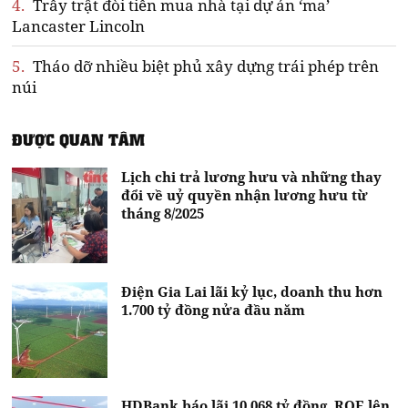
4.
Trầy trật đòi tiền mua nhà tại dự án ‘ma’
Lancaster Lincoln
5.
Tháo dỡ nhiều biệt phủ xây dựng trái phép trên
núi
ĐƯỢC QUAN TÂM
Lịch chi trả lương hưu và những thay
đổi về uỷ quyền nhận lương hưu từ
tháng 8/2025
Điện Gia Lai lãi kỷ lục, doanh thu hơn
1.700 tỷ đồng nửa đầu năm
HDBank báo lãi 10.068 tỷ đồng, ROE lên