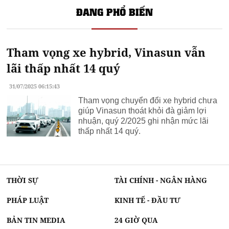
ĐANG PHỔ BIẾN
sơn spec walli
Biệt thự
Vinhome Hải Vân Bay
Đà Nẵng
Đại Lý
Máy Bơm Hồ Cá Koi Jebao
Lưu Lượng Mạnh
Tham vọng xe hybrid, Vinasun vẫn
thám tử nghệ an
Trang chính thức
Vinhomes Hải Vân
chủ đầu tư
lãi thấp nhất 14 quý
NHÀ CHO THUÊ NGUYÊN CĂN K1
31/07/2025 06:15:43
Imperia Global Gate Cổ Loa
Tham vọng chuyển đổi xe hybrid chưa
xaydunguyvu.com
dịch vụ xây dựng uy tín
giúp Vinasun thoát khỏi đà giảm lợi
Bảng giá
chuyển nhà trọn gói Kiến Vàng
Hà Nội
nhuận, quý 2/2025 ghi nhận mức lãi
Bảng toognr hợp
kích thước chậu rửa mặt TOTO
thấp nhất 14 quý.
THỜI SỰ
TÀI CHÍNH - NGÂN HÀNG
PHÁP LUẬT
KINH TẾ - ĐẦU TƯ
BẢN TIN MEDIA
24 GIỜ QUA