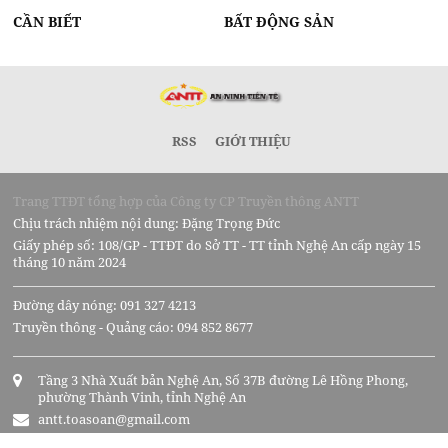
CẦN BIẾT
BẤT ĐỘNG SẢN
RSS
GIỚI THIỆU
Trang TTĐT tổng hợp của Công ty CP Truyền thông ANTT
Chịu trách nhiệm nội dung: Đặng Trọng Đức
Giấy phép số: 108/GP - TTĐT do Sở TT - TT tỉnh Nghệ An cấp ngày 15
tháng 10 năm 2024
Đường dây nóng: 091 327 4213
Truyền thông - Quảng cáo: 094 852 8677
Tầng 3 Nhà Xuất bản Nghệ An, Số 37B đường Lê Hồng Phong,
phường Thành Vinh, tỉnh Nghệ An
antt.toasoan@gmail.com