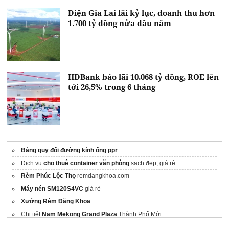
Điện Gia Lai lãi kỷ lục, doanh thu hơn
1.700 tỷ đồng nửa đầu năm
HDBank báo lãi 10.068 tỷ đồng, ROE lên
tới 26,5% trong 6 tháng
Bảng quy đổi đường kính ống ppr
Dịch vụ
cho thuê container văn phòng
sạch đẹp, giá rẻ
Rèm Phúc Lộc Thọ
remdangkhoa.com
Máy nén SM120S4VC
giá rẻ
Xưởng Rèm Đăng Khoa
Chi tiết
Nam Mekong Grand Plaza
Thành Phố Mới
Nhận booking
bcons solary dĩ an
Tân Đông Hiệp