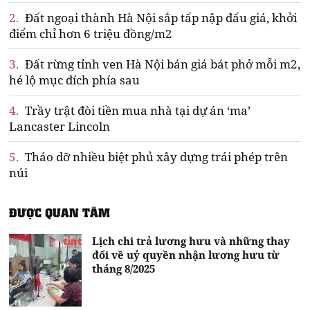
2.
Đất ngoại thành Hà Nội sắp tấp nập đấu giá, khởi
điểm chỉ hơn 6 triệu đồng/m2
3.
Đất rừng tỉnh ven Hà Nội bán giá bát phở mỗi m2,
hé lộ mục đích phía sau
4.
Trầy trật đòi tiền mua nhà tại dự án ‘ma’
Lancaster Lincoln
5.
Tháo dỡ nhiều biệt phủ xây dựng trái phép trên
núi
ĐƯỢC QUAN TÂM
Lịch chi trả lương hưu và những thay
đổi về uỷ quyền nhận lương hưu từ
tháng 8/2025