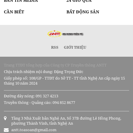
BẢN TIN MEDIA
24 GIỜ QUA
CẦN BIẾT
BẤT ĐỘNG SẢN
RSS
GIỚI THIỆU
Trang TTĐT tổng hợp của Công ty CP Truyền thông ANTT
Chịu trách nhiệm nội dung: Đặng Trọng Đức
Giấy phép số: 108/GP - TTĐT do Sở TT - TT tỉnh Nghệ An cấp ngày 15
tháng 10 năm 2024
Đường dây nóng: 091 327 4213
Truyền thông - Quảng cáo: 094 852 8677
Tầng 3 Nhà Xuất bản Nghệ An, Số 37B đường Lê Hồng Phong,
phường Thành Vinh, tỉnh Nghệ An
antt.toasoan@gmail.com