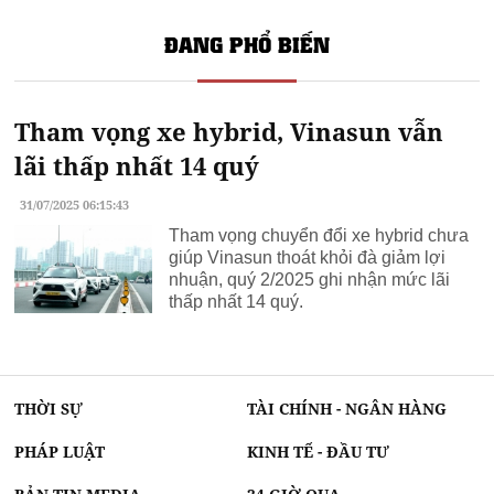
ĐANG PHỔ BIẾN
Tham vọng xe hybrid, Vinasun vẫn
lãi thấp nhất 14 quý
31/07/2025 06:15:43
Tham vọng chuyển đổi xe hybrid chưa
giúp Vinasun thoát khỏi đà giảm lợi
nhuận, quý 2/2025 ghi nhận mức lãi
thấp nhất 14 quý.
THỜI SỰ
TÀI CHÍNH - NGÂN HÀNG
PHÁP LUẬT
KINH TẾ - ĐẦU TƯ