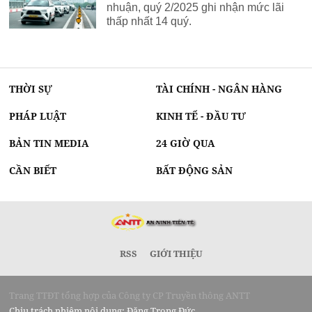
nhuận, quý 2/2025 ghi nhận mức lãi
thấp nhất 14 quý.
THỜI SỰ
TÀI CHÍNH - NGÂN HÀNG
PHÁP LUẬT
KINH TẾ - ĐẦU TƯ
BẢN TIN MEDIA
24 GIỜ QUA
CẦN BIẾT
BẤT ĐỘNG SẢN
RSS
GIỚI THIỆU
Trang TTĐT tổng hợp của Công ty CP Truyền thông ANTT
Chịu trách nhiệm nội dung: Đặng Trọng Đức