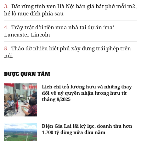
3.
Đất rừng tỉnh ven Hà Nội bán giá bát phở mỗi m2,
hé lộ mục đích phía sau
4.
Trầy trật đòi tiền mua nhà tại dự án ‘ma’
Lancaster Lincoln
5.
Tháo dỡ nhiều biệt phủ xây dựng trái phép trên
núi
ĐƯỢC QUAN TÂM
Lịch chi trả lương hưu và những thay
đổi về uỷ quyền nhận lương hưu từ
tháng 8/2025
Điện Gia Lai lãi kỷ lục, doanh thu hơn
1.700 tỷ đồng nửa đầu năm